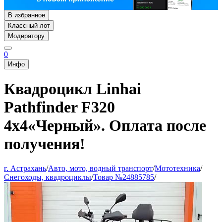
В избранное
Классный лот
Модератору
0
Инфо
Квадроцикл Linhai
Pathfinder F320
4х4«Черный». Оплата после
получения!
г. Астрахань
/
Авто, мото, водный транспорт
/
Мототехника
/
Снегоходы, квадроциклы
/
Товар №24885785
/