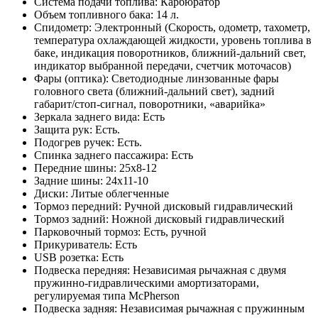
Система подачи топлива: Карбюратор
Объем топливного бака: 14 л.
Спидометр: Электронный (Скорость, одометр, тахометр,
температура охлаждающей жидкости, уровень топлива в
баке, индикация поворотников, ближний-дальний свет,
индикатор выбранной передачи, счетчик моточасов)
Фары (оптика): Светодиодные линзованные фары
головного света (ближний-дальний свет), задний
габарит/стоп-сигнал, поворотники, «аварийка»
Зеркала заднего вида: Есть
Защита рук: Есть.
Подогрев ручек: Есть.
Спинка заднего пассажира: Есть
Передние шины: 25х8-12
Задние шины: 24х11-10
Диски: Литые облегченные
Тормоз передний: Ручной дисковый гидравлический
Тормоз задний: Ножной дисковый гидравлический
Парковочный тормоз: Есть, ручной
Прикуриватель: Есть
USB розетка: Есть
Подвеска передняя: Независимая рычажная с двумя
пружинно-гидравлическими амортизаторами,
регулируемая типа McPherson
Подвеска задняя: Независимая рычажная с пружинным