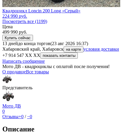
Квадроцикл Loncin 200 Long «Серый»
224 990
руб.
Посмотреть все (1199)
Цена
499 990
руб.
Купить сейчас
13 дней
до конца торгов
(23 авг 2026 16:37)
Хабаровский край, Хабаровск
условия доставки
на карте
+7 914 547 XX XX
показать контакты
Написать сообщение
Мото ДВ - квадроциклы с оплатой после получения!
О продавце
Все товары
Представитель
Мото ДВ
0
Отзывы
+0
/
−0
Описание