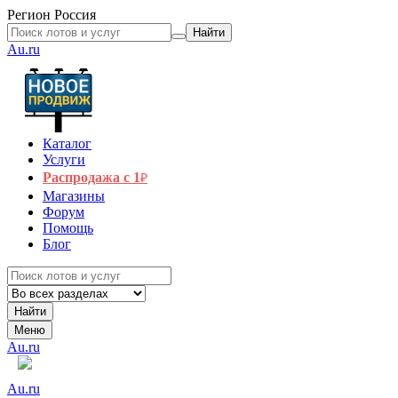
Регион
Россия
Найти
Au.ru
Каталог
Услуги
Распродажа с 1
₽
Магазины
Форум
Помощь
Блог
Найти
Меню
Au.ru
Au.ru