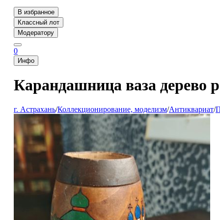
В избранное
Классный лот
Модератору
0
Инфо
Карандашница ваза дерево ро
г. Астрахань
/
Коллекционирование, моделизм
/
Антиквариат
/
П