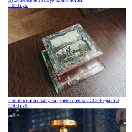
Духи женские 25 штук одним лотом
2 650
руб.
Папиросница шкатулка дерево стекло СССР Редкость!
5 500
руб.