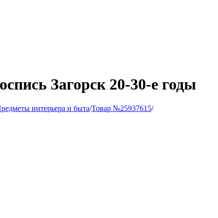
спись Загорск 20-30-е годы
редметы интерьера и быта
/
Товар №25937615
/