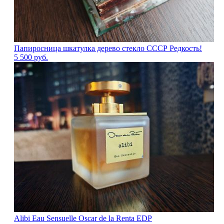
Папиросница шкатулка дерево стекло СССР Редкость!
5 500
руб.
Alibi Eau Sensuelle Oscar de la Renta EDP