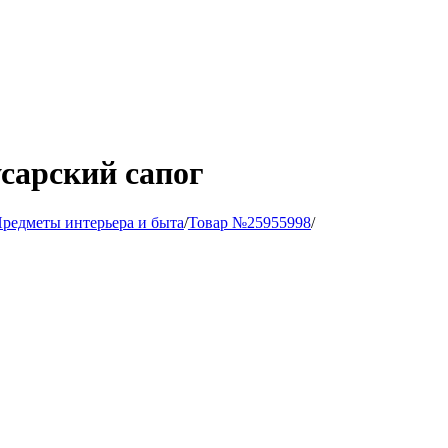
сарский сапог
редметы интерьера и быта
/
Товар №25955998
/