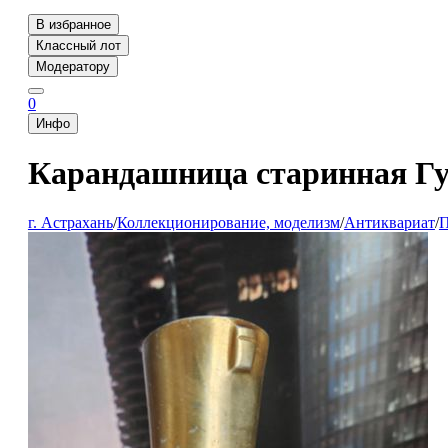
В избранное
Классный лот
Модератору
0
Инфо
Карандашница старинная Гу
г. Астрахань
/
Коллекционирование, моделизм
/
Антиквариат
/
П