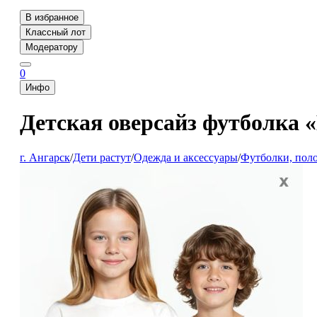
В избранное
Классный лот
Модератору
0
Инфо
Детская оверсайз футболка
г. Ангарск
/
Дети растут
/
Одежда и аксессуары
/
Футболки, поло