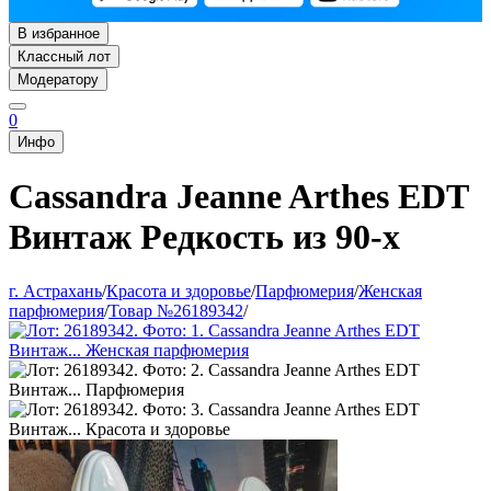
В избранное
Классный лот
Модератору
0
Инфо
Cassandra Jeanne Arthes EDT
Винтаж Редкость из 90-х
г. Астрахань
/
Красота и здоровье
/
Парфюмерия
/
Женская
парфюмерия
/
Товар №26189342
/