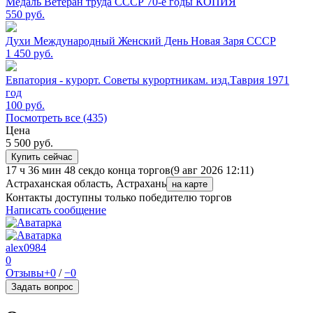
Медаль Ветеран труда СССР 70-е годы КОПИЯ
550
руб.
Духи Международный Женский День Новая Заря СССР
1 450
руб.
Евпатория - курорт. Советы курортникам. изд.Таврия 1971
год
100
руб.
Посмотреть все (435)
Цена
5 500
руб.
Купить сейчас
17 ч 36 мин 48 сек
до конца торгов
(9 авг 2026 12:11)
Астраханская область, Астрахань
на карте
Контакты доступны только победителю торгов
Написать сообщение
alex0984
0
Отзывы
+0
/
−0
Задать вопрос