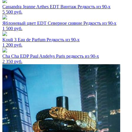
Cassandra Jeanne Arthes EDT Винтаж Редкость из 90-х
5 500
руб.
Яблоневый цвет EDT Северное сияние Редкость из 90-х
1 500
руб.
Kouli 3 Eau de Parfum Редкость из 90-х
1 200
руб.
Cha Cha EDP Paul Andelys Paris редкость из 90-х
2 350
руб.