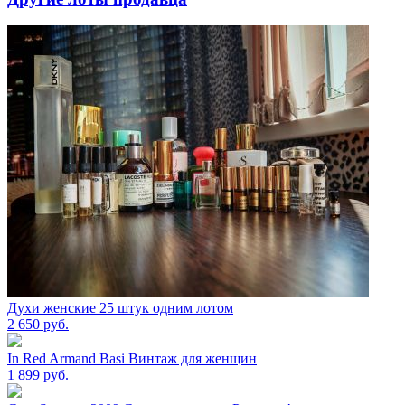
Духи женские 25 штук одним лотом
2 650
руб.
In Red Armand Basi Винтаж для женщин
1 899
руб.