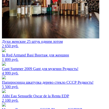
Духи женские 25 штук одним лотом
2 650
руб.
In Red Armand Basi Винтаж для женщин
1 899
руб.
Gant Summer 2009 Gant для мужчин Редкость!
4 999
руб.
Папиросница шкатулка дерево стекло СССР Редкость!
5 500
руб.
Alibi Eau Sensuelle Oscar de la Renta EDP
2 100
руб.