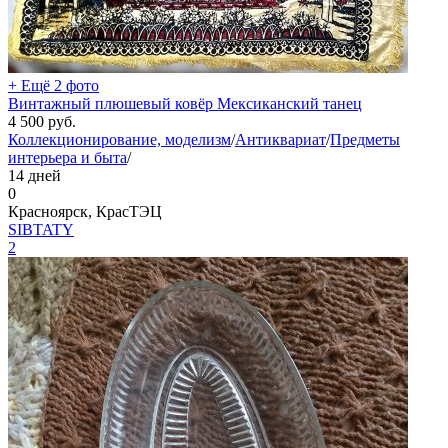
+ Ещё 2 фото
Винтажный плюшевый ковёр Мексиканский танец
4 500
руб.
Коллекционирование, моделизм
/
Антиквариат
/
Предметы
интерьера и быта
/
14 дней
0
Красноярск, КрасТЭЦ
SIBTATY
2