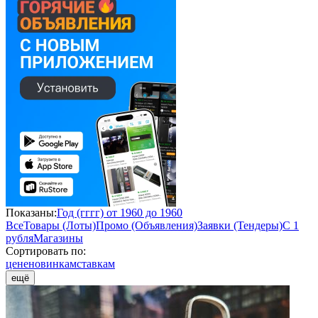
Показаны:
Год (гггг) от 1960 до 1960
Все
Товары (Лоты)
Промо (Объявления)
Заявки (Тендеры)
С 1
рубля
Магазины
Сортировать по:
цене
новинкам
ставкам
ещё