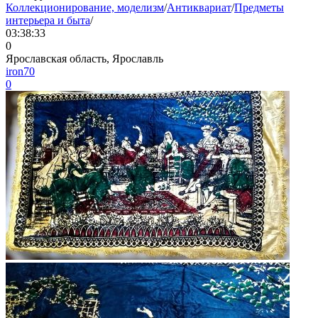
Коллекционирование, моделизм
/
Антиквариат
/
Предметы
интерьера и быта
/
03:38:33
0
Ярославская область, Ярославль
iron70
0