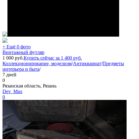
+ Ещё 0 фото
Винтажный футляр
1 000
руб.
Купить сейчас за
1 400
руб.
Коллекционирование, моделизм
/
Антиквариат
/
Предметы
интерьера и быта
/
7 дней
0
Рязанская область, Рязань
Dev_Max
0