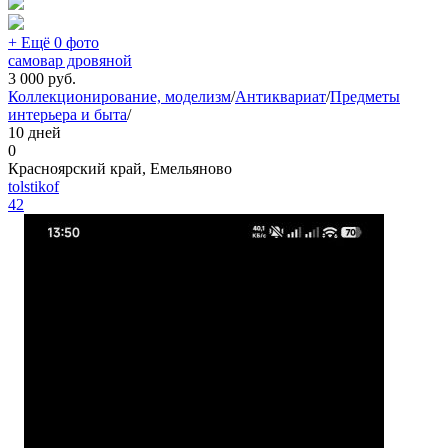
+ Ещё 0 фото
самовар дровяной
3 000
руб.
Коллекционирование, моделизм
/
Антиквариат
/
Предметы
интерьера и быта
/
10 дней
0
Красноярский край, Емельяново
tolstikof
42