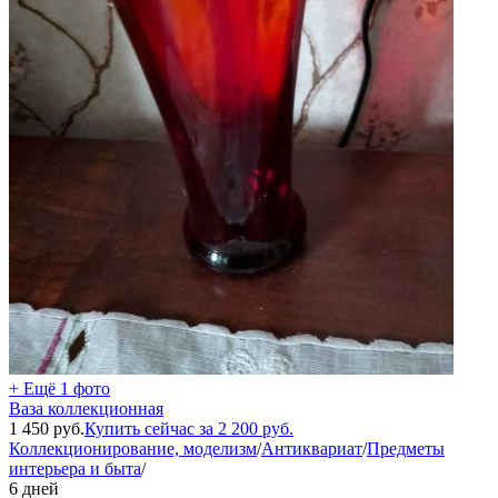
+ Ещё 1 фото
Ваза коллекционная
1 450
руб.
Купить сейчас за
2 200
руб.
Коллекционирование, моделизм
/
Антиквариат
/
Предметы
интерьера и быта
/
6 дней