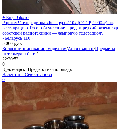
+ Ещё 0 фото
Раритет! Телерадиола «Беларусь-110» (СССР, 1960-е) под
реставрацию Текст объявления: Продам редкий экземпляр
советской радиотехники — ламповую телерадиолу
«Беларусь-110».
5 000
руб.
Коллекционирование, моделизм
/
Антиквариат
/
Предметы
интерьера и быта
/
22:30:53
0
Красноярск, Предмостная площадь
Валентина Севостьянова
0