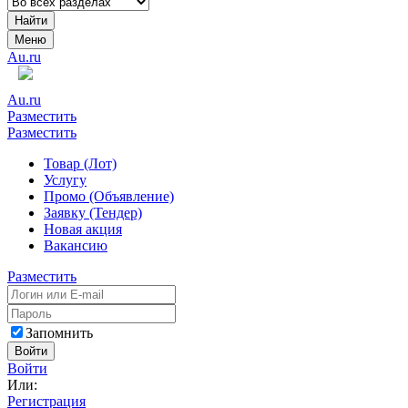
Найти
Меню
Au.ru
Au.ru
Разместить
Разместить
Товар (Лот)
Услугу
Промо (Объявление)
Заявку (Тендер)
Новая акция
Вакансию
Разместить
Запомнить
Войти
Войти
Или:
Регистрация