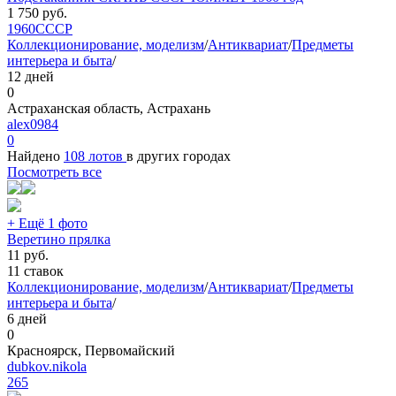
1 750
руб.
1960
СССР
Коллекционирование, моделизм
/
Антиквариат
/
Предметы
интерьера и быта
/
12 дней
0
Астраханская область, Астрахань
alex0984
0
Найдено
108 лотов
в других городах
Посмотреть все
+ Ещё 1 фото
Веретино прялка
11
руб.
11 ставок
Коллекционирование, моделизм
/
Антиквариат
/
Предметы
интерьера и быта
/
6 дней
0
Красноярск, Первомайский
dubkov.nikola
265