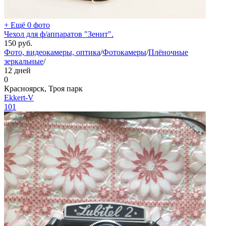
+ Ещё 0 фото
Чехол для ф/аппаратов "Зенит".
150
руб.
Фото, видеокамеры, оптика
/
Фотокамеры
/
Плёночные
зеркальные
/
12 дней
0
Красноярск, Троя парк
Ekkert-V
101