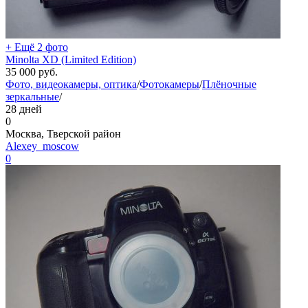
+ Ещё 2 фото
Minolta XD (Limited Edition)
35 000
руб.
Фото, видеокамеры, оптика
/
Фотокамеры
/
Плёночные
зеркальные
/
28 дней
0
Москва, Тверской район
Alexey_moscow
0