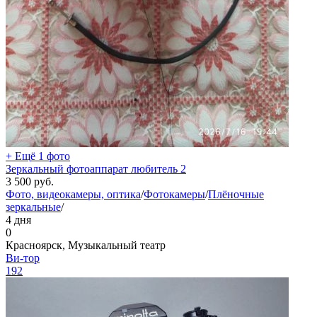
+ Ещё 1 фото
Зеркальный фотоаппарат любитель 2
3 500
руб.
Фото, видеокамеры, оптика
/
Фотокамеры
/
Плёночные
зеркальные
/
4 дня
0
Красноярск, Музыкальный театр
Ви-тор
192