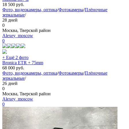
18 500
руб.
Фото, видеокамеры, оптика
/
Фотокамеры
/
Плёночные
зеркальные
/
28 дней
0
Москва, Тверской район
Alexey_moscow
0
+ Ещё 2 фото
Bronica ETR + 75mm
68 000
руб.
Фото, видеокамеры, оптика
/
Фотокамеры
/
Плёночные
зеркальные
/
26 дней
0
Москва, Тверской район
Alexey_moscow
0