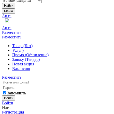
Найти
Меню
Au.ru
Au.ru
Разместить
Разместить
Товар (Лот)
Услугу
Промо (Объявление)
Заявку (Тендер)
Новая акция
Вакансию
Разместить
Запомнить
Войти
Войти
Или:
Регистрация