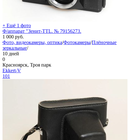
+ Ещё 1 фото
Ф/аппарат "Зенит-TTL. № 79156273.
1 000
руб.
Фото, видеокамеры, оптика
/
Фотокамеры
/
Плёночные
зеркальные
/
10 дней
0
Красноярск, Троя парк
Ekkert-V
101