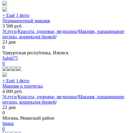
+ Ещё 1 фото
Перманентный макияж
3 500
руб.
Услуги
/
Красота, здоровье, медицина
/
Макияж, наращивание
ресниц, коррекция бровей
/
23 дня
0
Удмуртская республика, Ижевск
Sahiti75
0
+ Ещё 1 фото
Макияж и прическа
4 000
руб.
Услуги
/
Красота, здоровье, медицина
/
Макияж, наращивание
ресниц, коррекция бровей
/
22 дня
0
Москва, Рязанский район
fatana
0