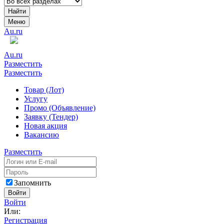
Найти
Меню
Au.ru
Au.ru
Разместить
Разместить
Товар (Лот)
Услугу
Промо (Объявление)
Заявку (Тендер)
Новая акция
Вакансию
Разместить
Запомнить
Войти
Войти
Или:
Регистрация