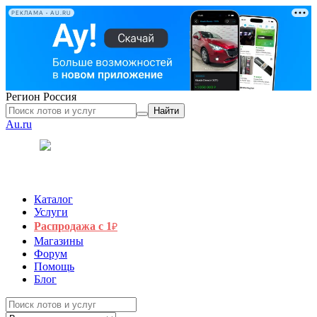
РЕКЛАМА • AU.RU
Регион
Россия
Найти
Au.ru
Каталог
Услуги
Распродажа с 1
₽
Магазины
Форум
Помощь
Блог