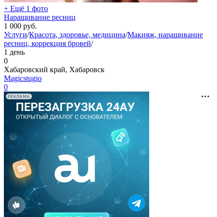
+ Ещё 1 фото
Наращивание ресниц
1 000
руб.
Услуги
/
Красота, здоровье, медицина
/
Макияж, наращивание
ресниц, коррекция бровей
/
1 день
0
Хабаровский край, Хабаровск
Magicstugio
0
РЕКЛАМА