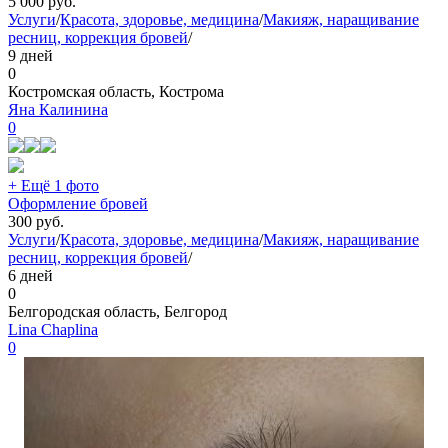
5 000
руб.
Услуги
/
Красота, здоровье, медицина
/
Макияж, наращивание
ресниц, коррекция бровей
/
9 дней
0
Костромская область, Кострома
Яна Калинина
0
+ Ещё 1 фото
Оформление бровей
300
руб.
Услуги
/
Красота, здоровье, медицина
/
Макияж, наращивание
ресниц, коррекция бровей
/
6 дней
0
Белгородская область, Белгород
Lina Chaplina
0