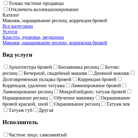
Только частные продавцы
Отключить коллекционирование
Каталог
Макияж, наращивание ресниц, коррекция бровей
Все категории
Услуги
Красота, здоровье, медицина
Макияж, наращивание ресниц, коррекция бровей
Вид услуги
Архитектура бровей
Биозавивка ресниц
Ботокс
ресниц
Вечерний, свадебный макияж
Дневной макияж
Долговременная укладка бровей
Коррекция бровей
Коррекция, удаление татуажа
Ламинирование бровей
Ламинирование ресниц
Микроблейдинг, татуаж бровей
Наращивание ресниц
Обучение макияжу
Окрашивание
бровей краской, хной
Окрашивание ресниц
Татуаж век
Татуаж губ
Другая
Исполнитель
Частное лицо, самозанятый