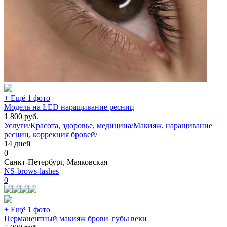
+ Ещё 1 фото
Модель на LED наращивание ресниц
1 800
руб.
Услуги
/
Красота, здоровье, медицина
/
Макияж, наращивание
ресниц, коррекция бровей
/
14 дней
0
Санкт-Петербург, Маяковская
NS-brows-lashes
0
+ Ещё 1 фото
Перманентный макияж брови |губы|веки