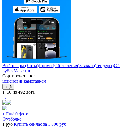
Все
Товары (Лоты)
Промо (Объявления)
Заявки (Тендеры)
С 1
рубля
Магазины
Сортировать по:
цене
новинкам
ставкам
ещё
1–50 из 492 лота
→
+ Ещё 0 фото
Футболка
1
руб.
Купить сейчас за
1 800
руб.