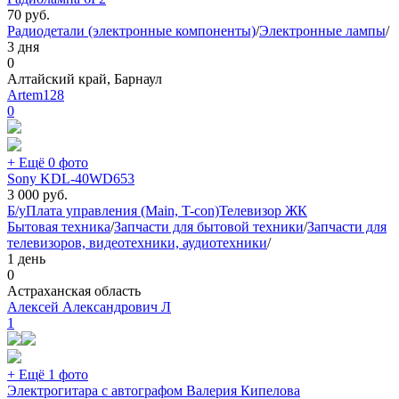
70
руб.
Радиодетали (электронные компоненты)
/
Электронные лампы
/
3 дня
0
Алтайский край, Барнаул
Artem128
0
+ Ещё 0 фото
Sony KDL-40WD653
3 000
руб.
Б/у
Плата управления (Main, T-con)
Телевизор ЖК
Бытовая техника
/
Запчасти для бытовой техники
/
Запчасти для
телевизоров, видеотехники, аудиотехники
/
1 день
0
Астраханская область
Алексей Александрович Л
1
+ Ещё 1 фото
Электрогитара с автографом Валерия Кипелова