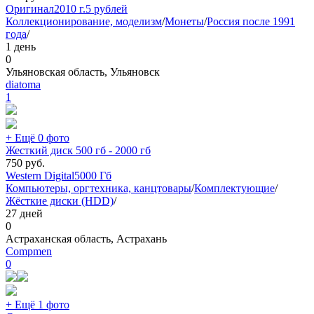
Оригинал
2010 г.
5 рублей
Коллекционирование, моделизм
/
Монеты
/
Россия после 1991
года
/
1 день
0
Ульяновская область, Ульяновск
diatoma
1
+ Ещё 0 фото
Жесткий диск 500 гб - 2000 гб
750
руб.
Western Digital
5000 Гб
Компьютеры, оргтехника, канцтовары
/
Комплектующие
/
Жёсткие диски (HDD)
/
27 дней
0
Астраханская область, Астрахань
Compmen
0
+ Ещё 1 фото