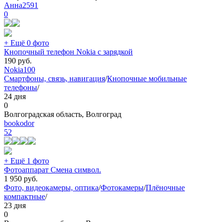
Анна2591
0
+ Ещё 0 фото
Кнопочный телефон Nokia с зарядкой
190
руб.
Nokia
100
Смартфоны, связь, навигация
/
Кнопочные мобильные
телефоны
/
24 дня
0
Волгоградская область, Волгоград
bookodor
52
+ Ещё 1 фото
Фотоаппарат Смена символ.
1 950
руб.
Фото, видеокамеры, оптика
/
Фотокамеры
/
Плёночные
компактные
/
23 дня
0