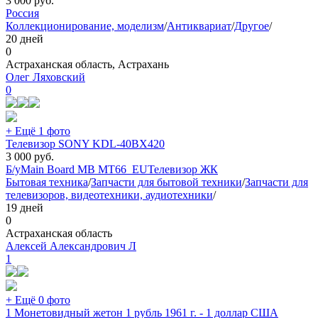
3 000
руб.
Россия
Коллекционирование, моделизм
/
Антиквариат
/
Другое
/
20 дней
0
Астраханская область, Астрахань
Олег Ляховский
0
+ Ещё 1 фото
Телевизор SONY KDL-40BX420
3 000
руб.
Б/у
Main Board MB MT66_EU
Телевизор ЖК
Бытовая техника
/
Запчасти для бытовой техники
/
Запчасти для
телевизоров, видеотехники, аудиотехники
/
19 дней
0
Астраханская область
Алексей Александрович Л
1
+ Ещё 0 фото
1 Монетовидный жетон 1 рубль 1961 г. - 1 доллар США