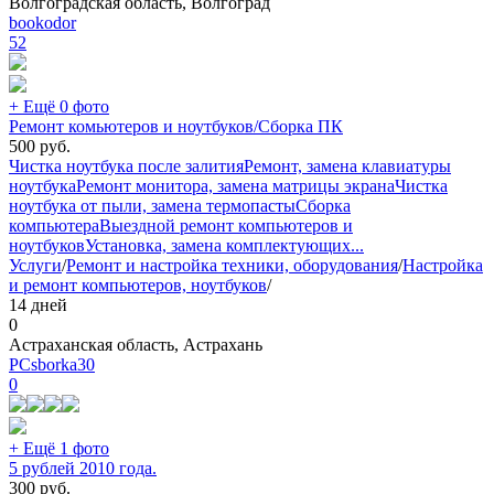
Волгоградская область, Волгоград
bookodor
52
+ Ещё 0 фото
Ремонт комьютеров и ноутбуков/Сборка ПК
500
руб.
Чистка ноутбука после залития
Ремонт, замена клавиатуры
ноутбука
Ремонт монитора, замена матрицы экрана
Чистка
ноутбука от пыли, замена термопасты
Сборка
компьютера
Выездной ремонт компьютеров и
ноутбуков
Установка, замена комплектующих
...
Услуги
/
Ремонт и настройка техники, оборудования
/
Настройка
и ремонт компьютеров, ноутбуков
/
14 дней
0
Астраханская область, Астрахань
PCsborka30
0
+ Ещё 1 фото
5 рублей 2010 года.
300
руб.