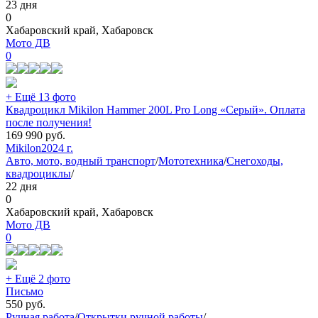
23 дня
0
Хабаровский край, Хабаровск
Мото ДВ
0
+ Ещё 13 фото
Квадроцикл Mikilon Hammer 200L Pro Long «Серый». Оплата
после получения!
169 990
руб.
Mikilon
2024 г.
Авто, мото, водный транспорт
/
Мототехника
/
Снегоходы,
квадроциклы
/
22 дня
0
Хабаровский край, Хабаровск
Мото ДВ
0
+ Ещё 2 фото
Письмо
550
руб.
Ручная работа
/
Открытки ручной работы
/