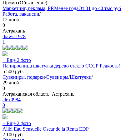
Промо (Объявление)
Маркетинг, реклама, PR
Менее года
От 31 до 40 тыс руб
Работа, вакансии
/
12 дней
0
Астрахань
diawia1978
1
+ Ещё 2 фото
Папиросница шкатулка дерево стекло СССР Редкость!
5 500
руб.
Сувениры, подарки
/
Сувениры
/
Шкатулки
/
29 дней
0
Астраханская область, Астрахань
alex0984
0
+ Ещё 2 фото
Alibi Eau Sensuelle Oscar de la Renta EDP
2 100
руб.