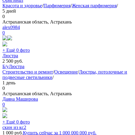
Оригинал
Красота и здоровье
/
Парфюмерия
/
Женская парфюмерия
/
5 дней
0
Астраханская область, Астрахань
alex0984
0
+ Ещё 0 фото
Люстра
2 500
руб.
Б/у
Люстра
Строительство и ремонт
/
Освещение
/
Люстры, потолочные и
подвесные светильники
/
1 день
0
Астраханская область, Астрахань
Даяна Маширова
0
+ Ещё 0 фото
скин из кс2
1 000
руб.
Купить сейчас за
1 000 000 000
руб.