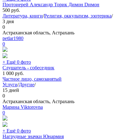
Протоиерей Александр Торик Димон Dимон
500
руб.
Литература, книги
/
Религия, оккультизм, эзотерика
/
3 дня
0
Астраханская область, Астрахань
petlar1980
0
+ Ещё 0 фото
Слушатель - собеседник
1 000
руб.
Частное лицо, самозанятый
Услуги
/
Другие
/
15 дней
0
Астраханская область, Астрахань
Марина Viktorovna
0
+ Ещё 0 фото
Нагрудные значки Юнармия