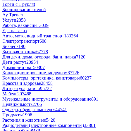
Торги с 1 рубля!
Бронирование отелей
Ау Тревел
Услуги
2358
Работа, вакансии
13039
Еда на заказ
Авто, мото, водный транспорт
183264
Электротранспорт
608
Бизнес
7190
Бытовая техника
67778
Для дачи, дома, огорода, бани, парка
7120
Дети растут
20954
Домашний быт
50307
Коллекционирование, моделизм
87726
Компьютеры, оргтехника, канцтовары
60237
Красота и здоровье
28458
Литература, книги
95722
Мебель
207468
Музыкальные инструменты и оборудование
891
Недвижимость
2706
Одежда, обувь, галантерея
44541
Продукты
1906
Растения и животные
5420
Радиодетали (электронные компоненты)
33861
Ручная работа
8439