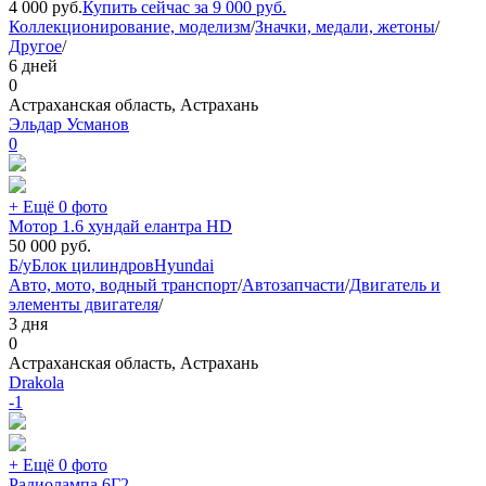
4 000
руб.
Купить сейчас за
9 000
руб.
Коллекционирование, моделизм
/
Значки, медали, жетоны
/
Другое
/
6 дней
0
Астраханская область, Астрахань
Эльдар Усманов
0
+ Ещё 0 фото
Мотор 1.6 хундай елантра HD
50 000
руб.
Б/у
Блок цилиндров
Hyundai
Авто, мото, водный транспорт
/
Автозапчасти
/
Двигатель и
элементы двигателя
/
3 дня
0
Астраханская область, Астрахань
Drakola
-1
+ Ещё 0 фото
Радиолампа 6Г2