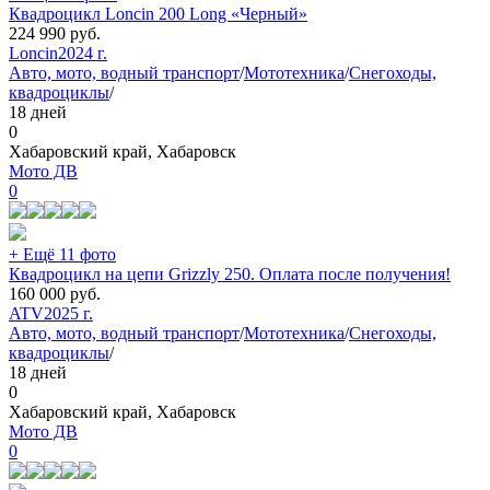
Квадроцикл Loncin 200 Long «Черный»
224 990
руб.
Loncin
2024 г.
Авто, мото, водный транспорт
/
Мототехника
/
Снегоходы,
квадроциклы
/
18 дней
0
Хабаровский край, Хабаровск
Мото ДВ
0
+ Ещё 11 фото
Квадроцикл на цепи Grizzly 250. Оплата после получения!
160 000
руб.
ATV
2025 г.
Авто, мото, водный транспорт
/
Мототехника
/
Снегоходы,
квадроциклы
/
18 дней
0
Хабаровский край, Хабаровск
Мото ДВ
0