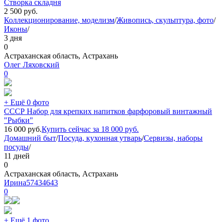
Створка складня
2 500
руб.
Коллекционирование, моделизм
/
Живопись, скульптура, фото
/
Иконы
/
3 дня
0
Астраханская область, Астрахань
Олег Ляховский
0
+ Ещё 0 фото
СССР Набор для крепких напитков фарфоровый винтажный
"Рыбки"
16 000
руб.
Купить сейчас за
18 000
руб.
Домашний быт
/
Посуда, кухонная утварь
/
Сервизы, наборы
посуды
/
11 дней
0
Астраханская область, Астрахань
Ирина57434643
0
+ Ещё 1 фото