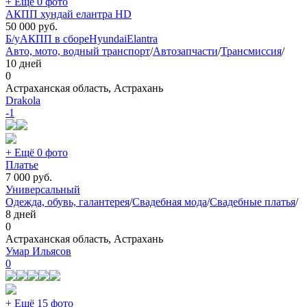
+ Ещё 0 фото
АКПП хундай елантра HD
50 000
руб.
Б/у
АКПП в сборе
Hyundai
Elantra
Авто, мото, водный транспорт
/
Автозапчасти
/
Трансмиссия
/
10 дней
0
Астраханская область, Астрахань
Drakola
-1
+ Ещё 0 фото
Платье
7 000
руб.
Универсальный
Одежда, обувь, галантерея
/
Свадебная мода
/
Свадебные платья
/
8 дней
0
Астраханская область, Астрахань
Умар Ильясов
0
+ Ещё 15 фото