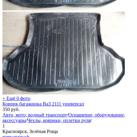
+ Ещё 0 фото
Коврик багажника ВаЗ 2111 универсал
350
руб.
Авто, мото, водный транспорт
/
Оснащение, оборудование,
аксессуары
/
Чехлы, коврики, оплетки руля
/
1
Красноярск, Зелёная Роща
rumyanzewsb