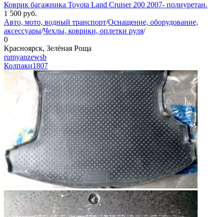
Коврик багажника Toyota Land Cruiser 200 2007- полиуретан.
1 500
руб.
Авто, мото, водный транспорт
/
Оснащение, оборудование,
аксессуары
/
Чехлы, коврики, оплетки руля
/
0
Красноярск, Зелёная Роща
rumyanzewsb
Колпаки
1807