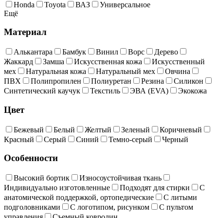
Honda
Toyota
ВАЗ
Универсальное
Ещё
Материал
Алькантара
Бамбук
Винил
Ворс
Дерево
Жаккард
Замша
Искусственная кожа
Искусственный
мех
Натуральная кожа
Натуральный мех
Овчина
ПВХ
Полипропилен
Полиуретан
Резина
Силикон
Синтетический каучук
Текстиль
ЭВА (EVA)
Экокожа
Цвет
Бежевый
Белый
Желтый
Зеленый
Коричневый
Красный
Серый
Синий
Темно-серый
Черный
Особенности
Высокий бортик
Износоустойчивая ткань
Индивидуально изготовленные
Подходят для стирки
С
анатомической поддержкой, ортопедические
С литыми
подголовниками
С логотипом, рисунком
С пультом
управления
Съемный ковролин