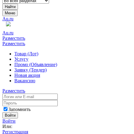
Найти
Меню
Au.ru
Au.ru
Разместить
Разместить
Товар (Лот)
Услугу
Промо (Объявление)
Заявку (Тендер)
Новая акция
Вакансию
Разместить
Запомнить
Войти
Войти
Или:
Регистрация