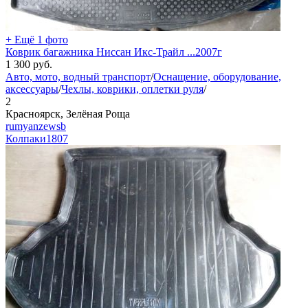
+ Ещё 1 фото
Коврик багажника Ниссан Икс-Трайл ...2007г
1 300
руб.
Авто, мото, водный транспорт
/
Оснащение, оборудование,
аксессуары
/
Чехлы, коврики, оплетки руля
/
2
Красноярск, Зелёная Роща
rumyanzewsb
Колпаки
1807