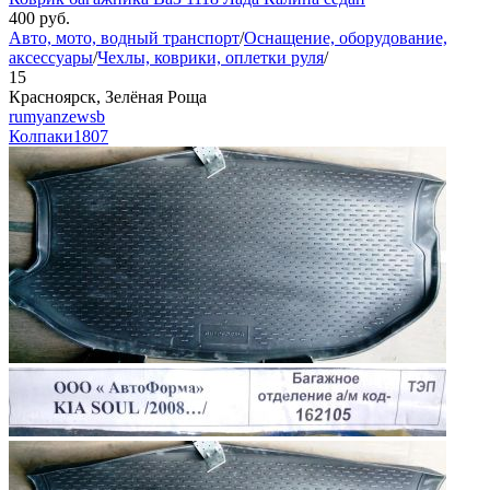
400
руб.
Авто, мото, водный транспорт
/
Оснащение, оборудование,
аксессуары
/
Чехлы, коврики, оплетки руля
/
15
Красноярск, Зелёная Роща
rumyanzewsb
Колпаки
1807