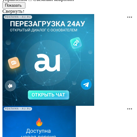
Свернуть
↑
РЕКЛАМА • AU.RU
РЕКЛАМА • AU.RU