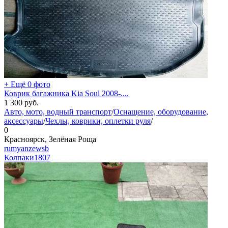
+ Ещё 0 фото
Коврик багажника Kia Soul 2008-....
1 300
руб.
Авто, мото, водный транспорт
/
Оснащение, оборудование,
аксессуары
/
Чехлы, коврики, оплетки руля
/
0
Красноярск, Зелёная Роща
rumyanzewsb
Колпаки
1807