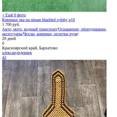
+ Ещё 0 фото
Коврики эва на nissan bluebird sylphy g10
1 700
руб.
Авто, мото, водный транспорт
/
Оснащение, оборудование,
аксессуары
/
Чехлы, коврики, оплетки руля
/
29 дней
0
Красноярский край, Бархатово
александрдевяев
42