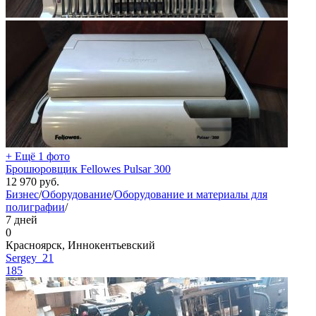
+ Ещё 1 фото
Брошюровщик Fellowes Pulsar 300
12 970
руб.
Бизнес
/
Оборудование
/
Оборудование и материалы для
полиграфии
/
7 дней
0
Красноярск, Иннокентьевский
Sergey_21
185