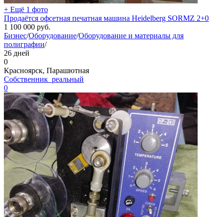
+ Ещё 1 фото
Продаётся офсетная печатная машина Heidelberg SORMZ 2+0
1 100 000
руб.
Бизнес
/
Оборудование
/
Оборудование и материалы для
полиграфии
/
26 дней
0
Красноярск, Парашютная
Собственник_реальный
0