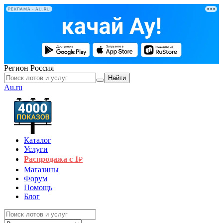
РЕКЛАМА • AU.RU
Регион
Россия
Найти
Au.ru
Каталог
Услуги
Распродажа с 1
₽
Магазины
Форум
Помощь
Блог