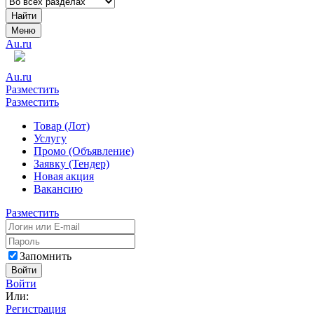
Найти
Меню
Au.ru
Au.ru
Разместить
Разместить
Товар (Лот)
Услугу
Промо (Объявление)
Заявку (Тендер)
Новая акция
Вакансию
Разместить
Запомнить
Войти
Войти
Или:
Регистрация