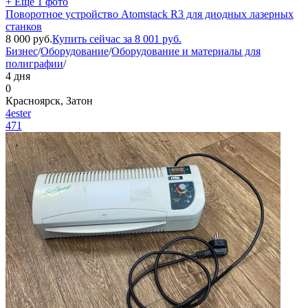
+ Ещё 1 фото
Поворотное устройство Atomstack R3 для диодных лазерных
станков
8 000
руб.
Купить сейчас за
8 001
руб.
Бизнес
/
Оборудование
/
Оборудование и материалы для
полиграфии
/
4 дня
0
Красноярск, Затон
4ester
471