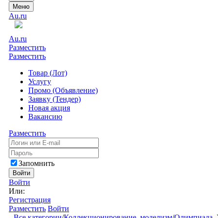
Меню
Au.ru
Au.ru
Разместить
Разместить
Товар (Лот)
Услугу
Промо (Объявление)
Заявку (Тендер)
Новая акция
Вакансию
Разместить
Запомнить
Войти
Войти
Или:
Регистрация
Разместить
Войти
Все категории
/
Коллекционирование, моделизм
/
Олимпиада, 