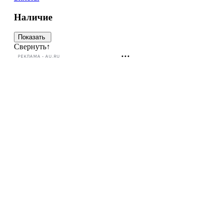
Наличие
Свернуть
↑
РЕКЛАМА • AU.RU