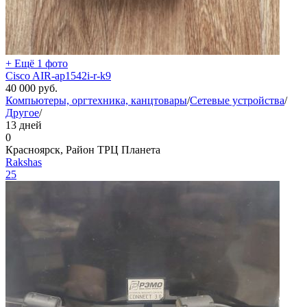
+ Ещё 1 фото
Cisco AIR-ap1542i-r-k9
40 000
руб.
Компьютеры, оргтехника, канцтовары
/
Сетевые устройства
/
Другое
/
13 дней
0
Красноярск, Район ТРЦ Планета
Rakshas
25