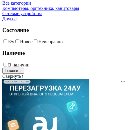
Все категории
Компьютеры, оргтехника, канцтовары
Сетевые устройства
Другое
Состояние
Б/у
Новое
Неисправно
Наличие
В наличии
Свернуть
↑
РЕКЛАМА • AU.RU