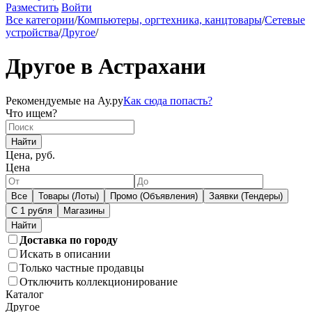
Разместить
Войти
Все категории
/
Компьютеры, оргтехника, канцтовары
/
Сетевые
устройства
/
Другое
/
Другое в Астрахани
Рекомендуемые на Ау.ру
Как сюда попасть?
Что ищем?
Найти
Цена, руб.
Цена
Все
Товары (Лоты)
Промо (Объявления)
Заявки (Тендеры)
С 1 рубля
Магазины
Доставка по городу
Искать в описании
Только частные продавцы
Отключить коллекционирование
Каталог
Другое