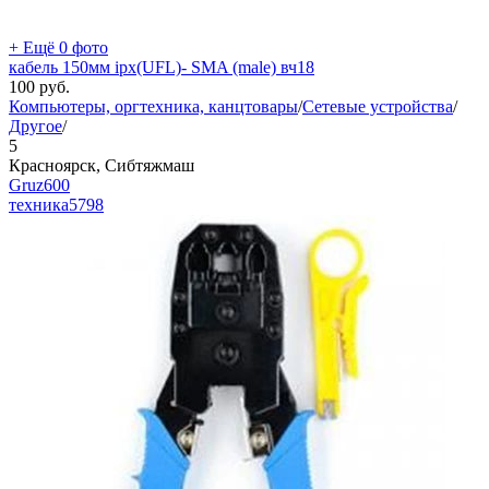
+ Ещё 0 фото
кабель 150мм ipx(UFL)- SMA (male) вч18
100
руб.
Компьютеры, оргтехника, канцтовары
/
Сетевые устройства
/
Другое
/
5
Красноярск, Сибтяжмаш
Gruz600
техника
5798