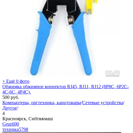
+ Ещё 0 фото
Обжимка обжимное коннектор RJ45, RJ11, RJ12 (8P8C, 6P2C-
4C-6С, 4P4C).
500
руб.
Компьютеры, оргтехника, канцтовары
/
Сетевые устройства
/
Другое
/
4
Красноярск, Сибтяжмаш
Gruz600
техника
5798