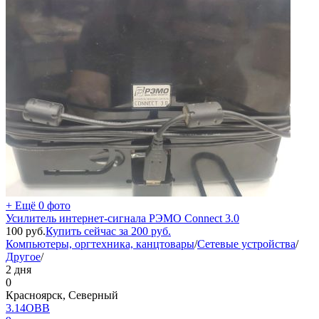
+ Ещё 0 фото
Усилитель интернет-сигнала РЭМО Connect 3.0
100
руб.
Купить сейчас за
200
руб.
Компьютеры, оргтехника, канцтовары
/
Сетевые устройства
/
Другое
/
2 дня
0
Красноярск, Северный
3.14ОВВ