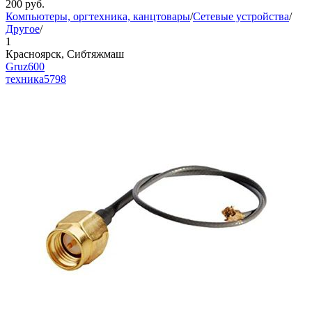
200
руб.
Компьютеры, оргтехника, канцтовары
/
Сетевые устройства
/
Другое
/
1
Красноярск, Сибтяжмаш
Gruz600
техника
5798