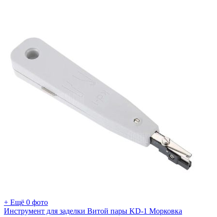
+ Ещё 0 фото
Инструмент для заделки Витой пары KD-1 Морковка