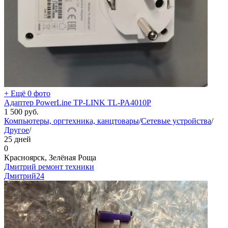
+ Ещё 0 фото
Адаптер PowerLine TP-LINK TL-PA4010P
1 500
руб.
Компьютеры, оргтехника, канцтовары
/
Сетевые устройства
/
Другое
/
25 дней
0
Красноярск, Зелёная Роща
Дмитрий ремонт техники
Дмитрий
24