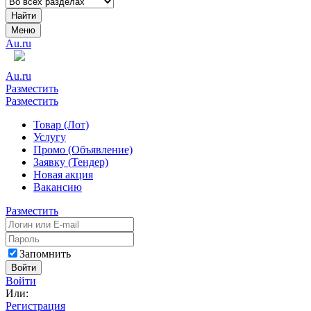
Найти
Меню
Au.ru
Au.ru
Разместить
Разместить
Товар (Лот)
Услугу
Промо (Объявление)
Заявку (Тендер)
Новая акция
Вакансию
Разместить
Запомнить
Войти
Войти
Или:
Регистрация