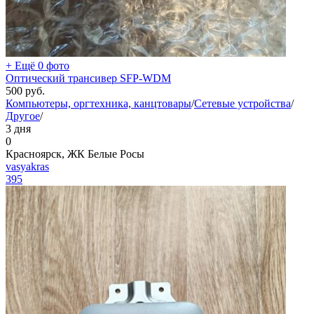
+ Ещё 0 фото
Оптический трансивер SFP-WDM
500
руб.
Компьютеры, оргтехника, канцтовары
/
Сетевые устройства
/
Другое
/
3 дня
0
Красноярск, ЖК Белые Росы
vasyakras
395