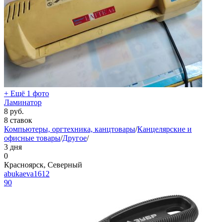
+ Ещё 1 фото
Ламинатор
8
руб.
8 ставок
Компьютеры, оргтехника, канцтовары
/
Канцелярские и
офисные товары
/
Другое
/
3 дня
0
Красноярск, Северный
abukaeva1612
90