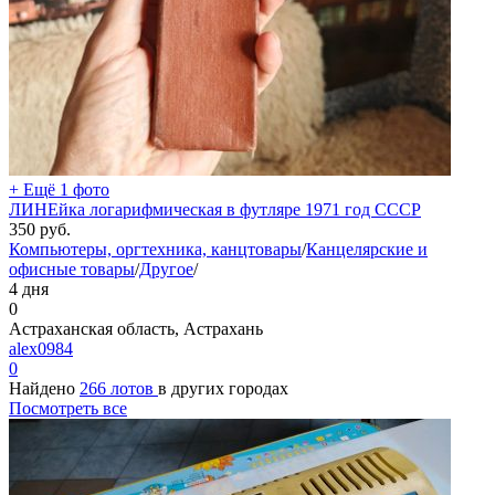
+ Ещё 1 фото
ЛИНЕйка логарифмическая в футляре 1971 год СССР
350
руб.
Компьютеры, оргтехника, канцтовары
/
Канцелярские и
офисные товары
/
Другое
/
4 дня
0
Астраханская область, Астрахань
alex0984
0
Найдено
266 лотов
в других городах
Посмотреть все