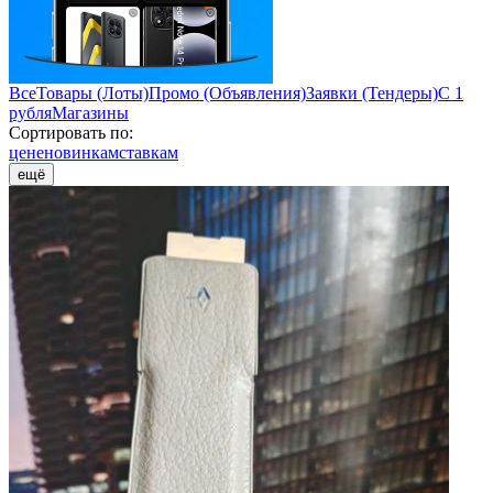
Все
Товары (Лоты)
Промо (Объявления)
Заявки (Тендеры)
С 1
рубля
Магазины
Сортировать по:
цене
новинкам
ставкам
ещё