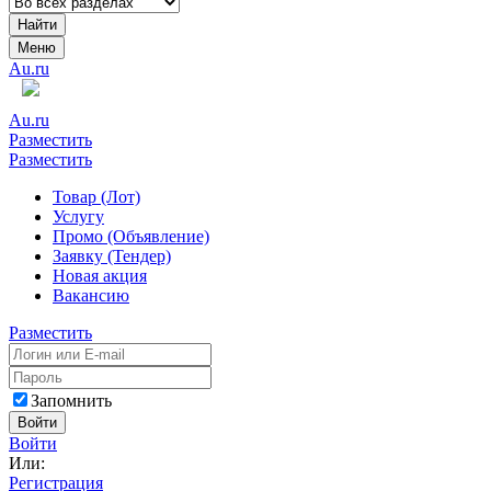
Найти
Меню
Au.ru
Au.ru
Разместить
Разместить
Товар (Лот)
Услугу
Промо (Объявление)
Заявку (Тендер)
Новая акция
Вакансию
Разместить
Запомнить
Войти
Войти
Или:
Регистрация