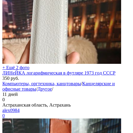
+ Ещё 2 фото
ЛИНеЙКА логарифмическая в футляре 1973 год СССР
350
руб.
Компьютеры, оргтехника, канцтовары
/
Канцелярские и
офисные товары
/
Другое
/
11 дней
0
Астраханская область, Астрахань
alex0984
0