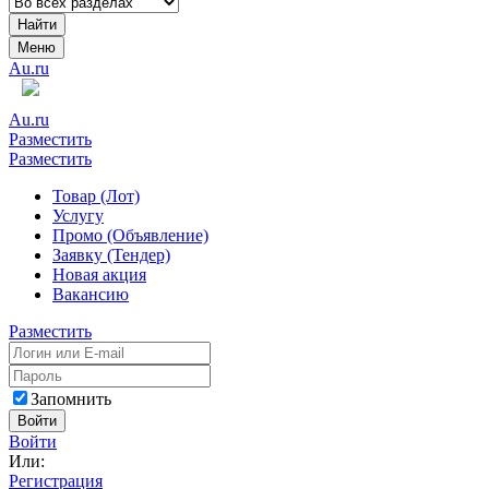
Найти
Меню
Au.ru
Au.ru
Разместить
Разместить
Товар (Лот)
Услугу
Промо (Объявление)
Заявку (Тендер)
Новая акция
Вакансию
Разместить
Запомнить
Войти
Войти
Или:
Регистрация