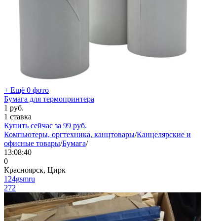
+ Ещё 0 фото
Бумага для термопринтера
1
руб.
1 ставка
Купить сейчас за
99
руб.
Компьютеры, оргтехника, канцтовары
/
Канцелярские и
офисные товары
/
Бумага
/
13:08:40
0
Красноярск, Цирк
124gsmru
272