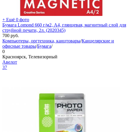
+ Ещё 0 фото
Бумага Lomond 660 г/м2, А4, глянцевая, магнитный слой для
струйной печати, 2л. (2020345)
700
руб.
Компьютеры, оргтехника, канцтовары
/
Канцелярские и
офисные товары
/
Бумага
/
0
Красноярск, Телевизорный
Авелот
37