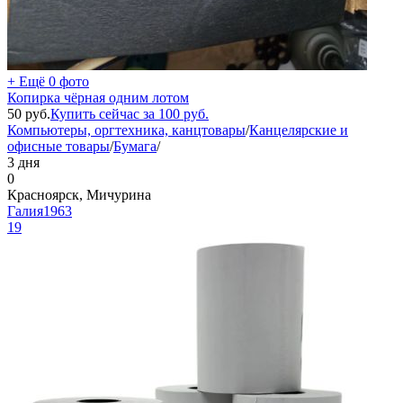
+ Ещё 0 фото
Копирка чёрная одним лотом
50
руб.
Купить сейчас за
100
руб.
Компьютеры, оргтехника, канцтовары
/
Канцелярские и
офисные товары
/
Бумага
/
3 дня
0
Красноярск, Мичурина
Галия1963
19