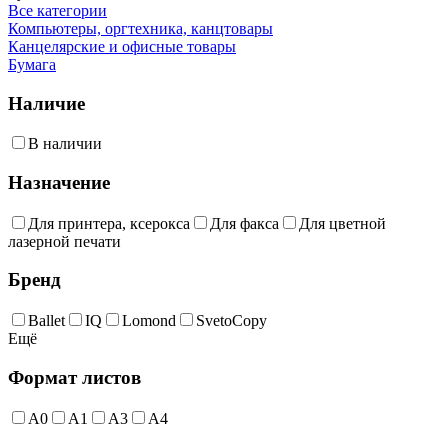
Все категории
Компьютеры, оргтехника, канцтовары
Канцелярские и офисные товары
Бумага
Наличие
В наличии
Назначение
Для принтера, ксерокса
Для факса
Для цветной
лазерной печати
Бренд
Ballet
IQ
Lomond
SvetoCopy
Ещё
Формат листов
A0
A1
A3
A4