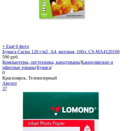
+ Ещё 0 фото
Бумага Cactus 120 г/м2, A4, матовая, 100л. CS-MA4120100
590
руб.
Компьютеры, оргтехника, канцтовары
/
Канцелярские и
офисные товары
/
Бумага
/
0
Красноярск, Телевизорный
Авелот
37