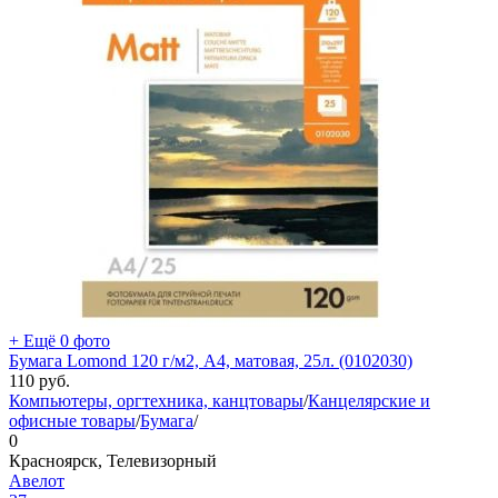
+ Ещё 0 фото
Бумага Lomond 120 г/м2, А4, матовая, 25л. (0102030)
110
руб.
Компьютеры, оргтехника, канцтовары
/
Канцелярские и
офисные товары
/
Бумага
/
0
Красноярск, Телевизорный
Авелот