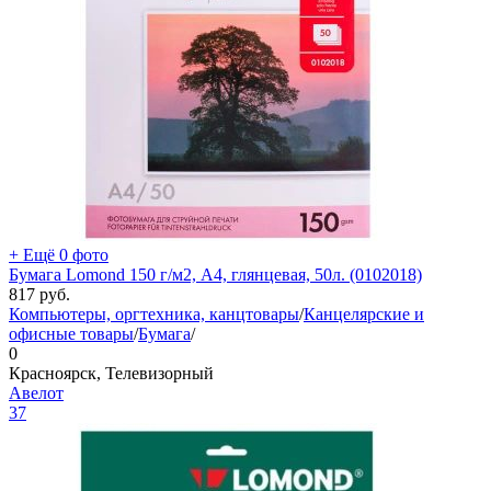
+ Ещё 0 фото
Бумага Lomond 150 г/м2, A4, глянцевая, 50л. (0102018)
817
руб.
Компьютеры, оргтехника, канцтовары
/
Канцелярские и
офисные товары
/
Бумага
/
0
Красноярск, Телевизорный
Авелот
37