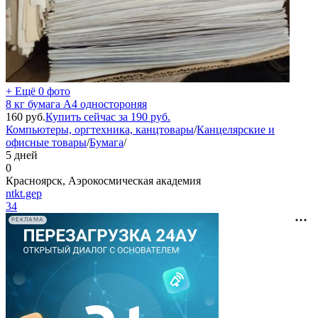
+ Ещё 0 фото
8 кг бумага А4 одностороняя
160
руб.
Купить сейчас за
190
руб.
Компьютеры, оргтехника, канцтовары
/
Канцелярские и
офисные товары
/
Бумага
/
5 дней
0
Красноярск, Аэрокосмическая академия
ntkt.gep
34
РЕКЛАМА