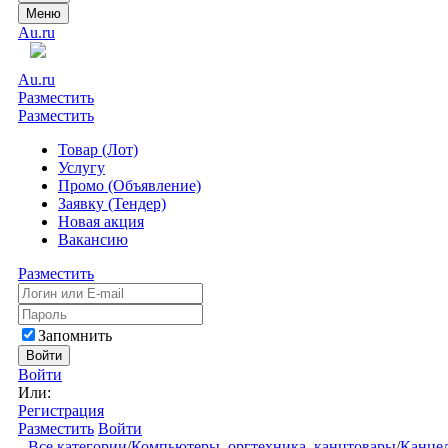
Меню
Au.ru
Au.ru
Разместить
Разместить
Товар (Лот)
Услугу
Промо (Объявление)
Заявку (Тендер)
Новая акция
Вакансию
Разместить
Запомнить
Войти
Войти
Или:
Регистрация
Разместить
Войти
Все категории
/
Компьютеры, оргтехника, канцтовары
/
Канцел