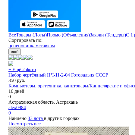
Все
Товары (Лоты)
Промо (Объявления)
Заявки (Тендеры)
С 1 
Сортировать по:
цене
новинкам
ставкам
ещё
+ Ещё 2 фото
Набор чертёжный НЧ-11-2-04 Готовальня СССР
350
руб.
Компьютеры, оргтехника, канцтовары
/
Канцелярские и офис
16 дней
0
Астраханская область, Астрахань
alex0984
0
Найдено
33 лота
в других городах
Посмотреть все