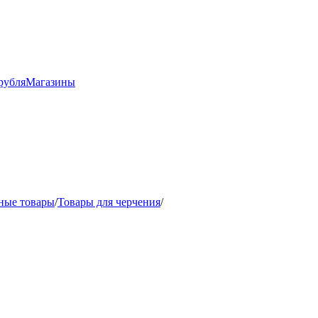
рубля
Магазины
ные товары
/
Товары для черчения
/