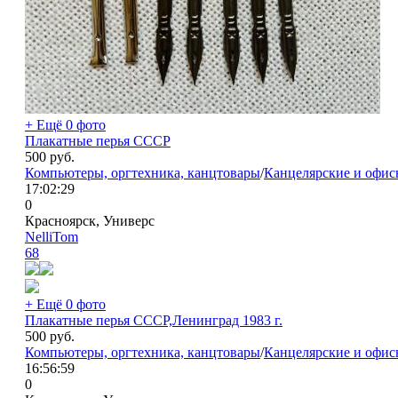
+ Ещё 0 фото
Плакатные перья СССР
500
руб.
Компьютеры, оргтехника, канцтовары
/
Канцелярские и офис
17:02:29
0
Красноярск, Универс
NelliTom
68
+ Ещё 0 фото
Плакатные перья СССР,Ленинград 1983 г.
500
руб.
Компьютеры, оргтехника, канцтовары
/
Канцелярские и офис
16:56:59
0