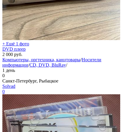
+ Ещё 1 фото
DVD плеер
2 000
руб.
Компьютеры, оргтехника, канцтовары
/
Носители
информации
/
CD, DVD, BluRay
/
1 день
0
Санкт-Петербург, Рыбацкое
Solvad
0