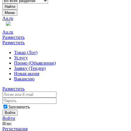
Найти
Меню
Au.ru
Au.ru
Разместить
Разместить
Товар (Лот)
Услугу
Промо (Объявление)
Заявку (Тендер)
Новая акция
Вакансию
Разместить
Запомнить
Войти
Войти
Или:
Регистрация