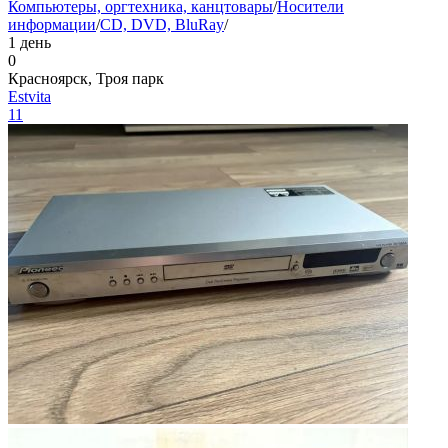
Компьютеры, оргтехника, канцтовары
/
Носители
информации
/
CD, DVD, BluRay
/
1 день
0
Красноярск, Троя парк
Estvita
11