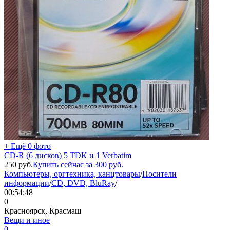
+ Ещё 0 фото
CD-R (6 дисков) 5 TDK и 1 Verbatim
250
руб.
Купить сейчас за
300
руб.
Компьютеры, оргтехника, канцтовары
/
Носители
информации
/
CD, DVD, BluRay
/
00:54:48
0
Красноярск, Красмаш
Вещи и иное
0