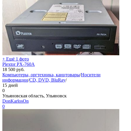
+ Ещё 1 фото
Plextor PX-760A
18 500
руб.
Компьютеры, оргтехника, канцтовары
/
Носители
информации
/
CD, DVD, BluRay
/
15 дней
0
Ульяновская область, Ульяновск
DonKarlosOn
0