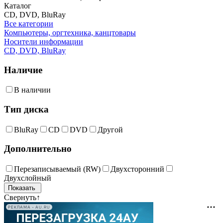
Каталог
CD, DVD, BluRay
Все категории
Компьютеры, оргтехника, канцтовары
Носители информации
CD, DVD, BluRay
Наличие
В наличии
Тип диска
BluRay
CD
DVD
Другой
Дополнительно
Перезаписываемый (RW)
Двухсторонний
Двухслойный
Свернуть
↑
РЕКЛАМА • AU.RU