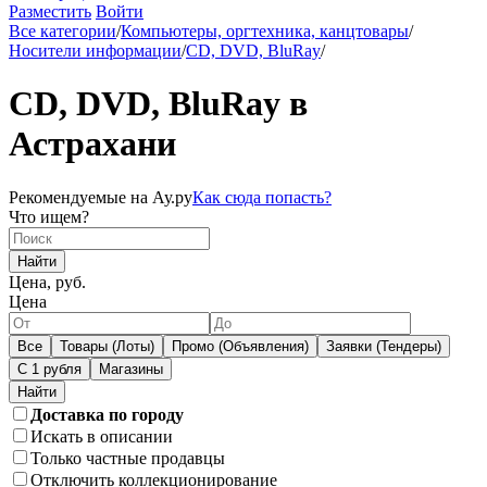
Разместить
Войти
Все категории
/
Компьютеры, оргтехника, канцтовары
/
Носители информации
/
CD, DVD, BluRay
/
CD, DVD, BluRay в
Астрахани
Рекомендуемые на Ау.ру
Как сюда попасть?
Что ищем?
Найти
Цена, руб.
Цена
Все
Товары (Лоты)
Промо (Объявления)
Заявки (Тендеры)
С 1 рубля
Магазины
Доставка по городу
Искать в описании
Только частные продавцы
Отключить коллекционирование