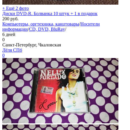
+ Ещё 2 фото
Диски DVD-R. Болванка 10 штук + 1 в подарок
200
руб.
Компьютеры, оргтехника, канцтовары
/
Носители
информации
/
CD, DVD, BluRay
/
6 дней
0
Санкт-Петербург, Чкаловская
Лёля СПб
0