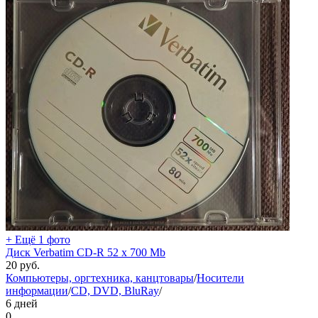
+ Ещё 1 фото
Диск Verbatim CD-R 52 х 700 Mb
20
руб.
Компьютеры, оргтехника, канцтовары
/
Носители
информации
/
CD, DVD, BluRay
/
6 дней
0