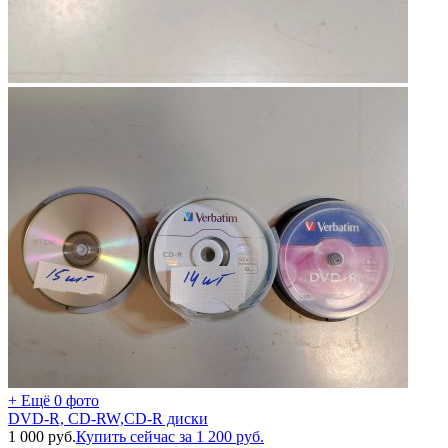
+ Ещё 0 фото
DVD-R, CD-RW,CD-R диски
1 000
руб.
Купить сейчас за
1 200
руб.