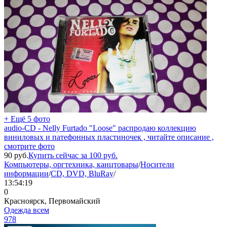
+ Ещё 5 фото
audio-CD - Nelly Furtado "Loose" распродаю коллекцию
виниловых и патефонных пластиночек , читайте описание ,
смотрите фото
90
руб.
Купить сейчас за
100
руб.
Компьютеры, оргтехника, канцтовары
/
Носители
информации
/
CD, DVD, BluRay
/
13:54:19
0
Красноярск, Первомайский
Одежда всем
978