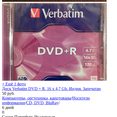
+ Ещё 1 фото
Диск Verbatim DVD + R. 16 х 4,7 Gb. Индия. Запечатан
50
руб.
Компьютеры, оргтехника, канцтовары
/
Носители
информации
/
CD, DVD, BluRay
/
6 дней
0
Санкт-Петербург, Чкаловская