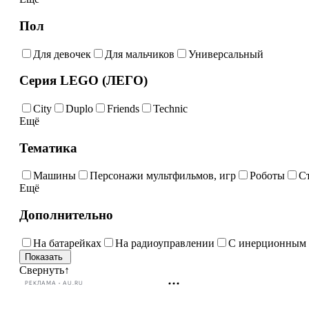
Пол
Для девочек
Для мальчиков
Универсальный
Серия LEGO (ЛЕГО)
City
Duplo
Friends
Technic
Ещё
Тематика
Машины
Персонажи мультфильмов, игр
Роботы
Ст
Ещё
Дополнительно
На батарейках
На радиоуправлении
С инерционным
Свернуть
↑
РЕКЛАМА • AU.RU