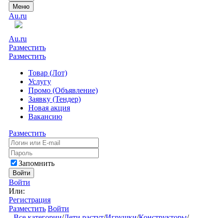
Меню
Au.ru
Au.ru
Разместить
Разместить
Товар (Лот)
Услугу
Промо (Объявление)
Заявку (Тендер)
Новая акция
Вакансию
Разместить
Запомнить
Войти
Войти
Или:
Регистрация
Разместить
Войти
Все категории
/
Дети растут
/
Игрушки
/
Конструкторы
/