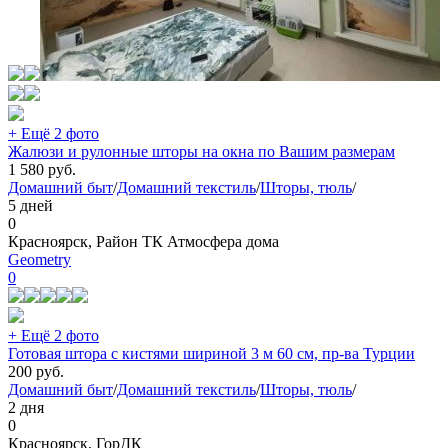
+ Ещё 2 фото
Жалюзи и рулонные шторы на окна по Вашим размерам
1 580
руб.
Домашний быт
/
Домашний текстиль
/
Шторы, тюль
/
5 дней
0
Красноярск, Район ТК Атмосфера дома
Geometry
0
+ Ещё 2 фото
Готовая штора с кистями шириной 3 м 60 см, пр-ва Турции
200
руб.
Домашний быт
/
Домашний текстиль
/
Шторы, тюль
/
2 дня
0
Красноярск, ГорДК