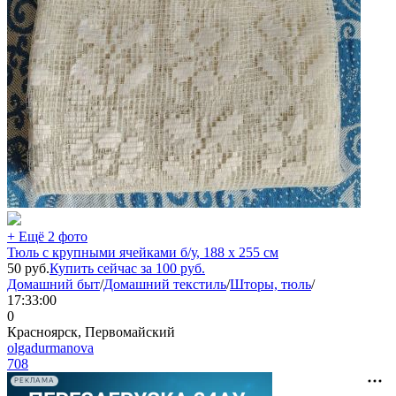
+ Ещё 2 фото
Тюль с крупными ячейками б/у, 188 х 255 см
50
руб.
Купить сейчас за
100
руб.
Домашний быт
/
Домашний текстиль
/
Шторы, тюль
/
17:33:00
0
Красноярск, Первомайский
olgadurmanova
708
РЕКЛАМА