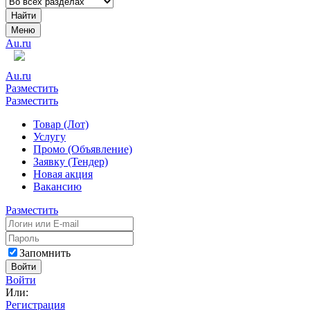
Найти
Меню
Au.ru
Au.ru
Разместить
Разместить
Товар (Лот)
Услугу
Промо (Объявление)
Заявку (Тендер)
Новая акция
Вакансию
Разместить
Запомнить
Войти
Войти
Или:
Регистрация