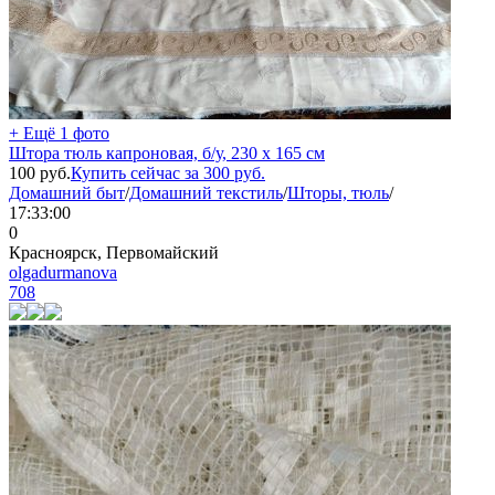
+ Ещё 1 фото
Штора тюль капроновая, б/у, 230 х 165 см
100
руб.
Купить сейчас за
300
руб.
Домашний быт
/
Домашний текстиль
/
Шторы, тюль
/
17:33:00
0
Красноярск, Первомайский
olgadurmanova
708