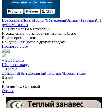
Все
Товары (Лоты)
Промо (Объявления)
Заявки (Тендеры)
С 1
рубля
Магазины
Вы искали лоты в категории
К сожалению, по запросу ничего не найдено
В категории нет лотов
Найдено
3698 лотов
в других городах
Посмотреть все
+ Ещё 1 фото
Шторы жаккард
1 300
руб.
Домашний быт
/
Домашний текстиль
/
Шторы, тюль
/
6 дней
0
Красноярск, Северный
Оольга
2