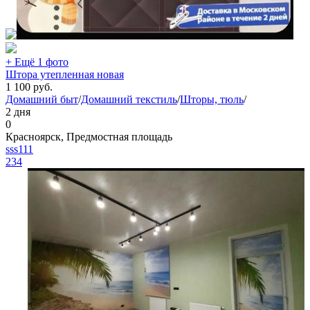
+ Ещё 1 фото
Штора утепленная новая
1 100
руб.
Домашний быт
/
Домашний текстиль
/
Шторы, тюль
/
2 дня
0
Красноярск, Предмостная площадь
sss111
234