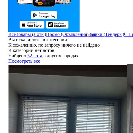
Все
Товары (Лоты)
Промо (Объявления)
Заявки (Тендеры)
С 1 
Вы искали лоты в категории
К сожалению, по запросу ничего не найдено
В категории нет лотов
Найдено
52 лота
в других городах
Посмотреть все