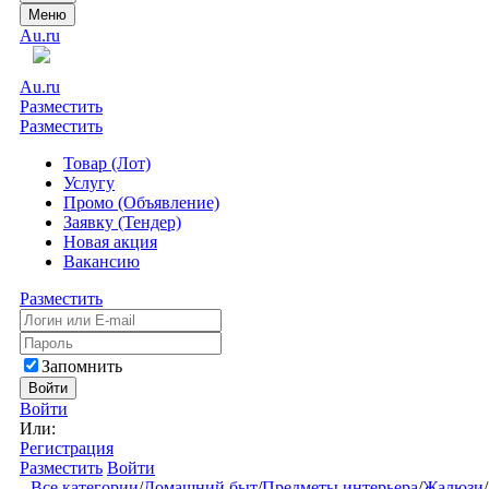
Меню
Au.ru
Au.ru
Разместить
Разместить
Товар (Лот)
Услугу
Промо (Объявление)
Заявку (Тендер)
Новая акция
Вакансию
Разместить
Запомнить
Войти
Войти
Или:
Регистрация
Разместить
Войти
Все категории
/
Домашний быт
/
Предметы интерьера
/
Жалюзи
/