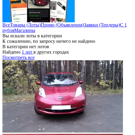
Все
Товары (Лоты)
Промо (Объявления)
Заявки (Тендеры)
С 1
рубля
Магазины
Вы искали лоты в категории
К сожалению, по запросу ничего не найдено
В категории нет лотов
Найдено
1 лот
в других городах
Посмотреть все