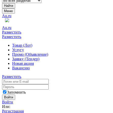
Найти
Меню
Au.ru
Au.ru
Разместить
Разместить
Товар (Лот)
Услугу
Промо (Объявление)
Заявку (Тендер)
Новая акция
Вакансию
Разместить
Запомнить
Войти
Войти
Или:
Регистрация