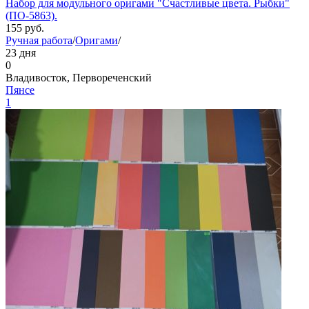
Набор для модульного оригами "Счастливые цвета. Рыбки"
(ПО-5863).
155
руб.
Ручная работа
/
Оригами
/
23 дня
0
Владивосток, Первореченский
Пянсе
1