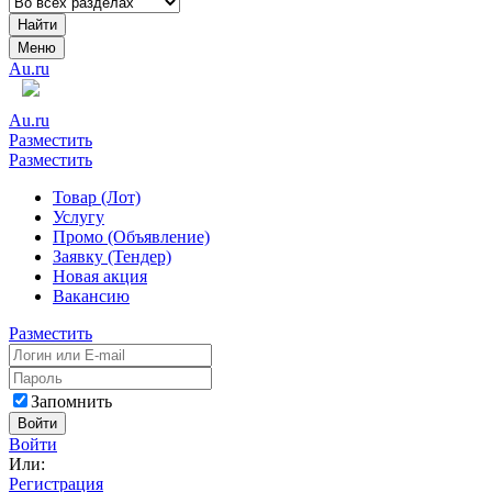
Найти
Меню
Au.ru
Au.ru
Разместить
Разместить
Товар (Лот)
Услугу
Промо (Объявление)
Заявку (Тендер)
Новая акция
Вакансию
Разместить
Запомнить
Войти
Войти
Или:
Регистрация