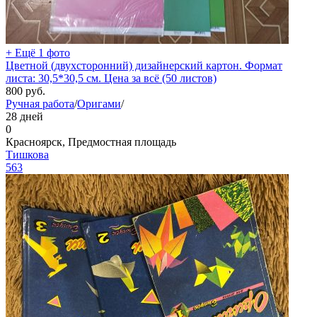
+ Ещё 1 фото
Цветной (двухсторонний) дизайнерский картон. Формат
листа: 30,5*30,5 см. Цена за всё (50 листов)
800
руб.
Ручная работа
/
Оригами
/
28 дней
0
Красноярск, Предмостная площадь
Тишкова
563