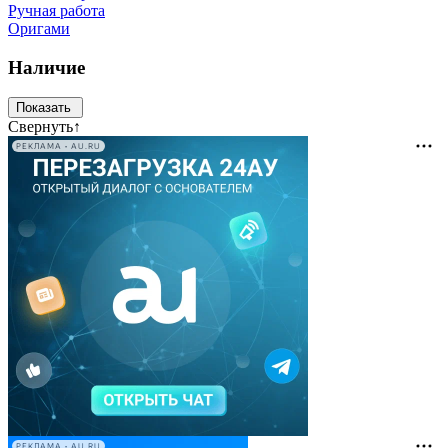
Ручная работа
Оригами
Наличие
Свернуть
↑
РЕКЛАМА • AU.RU
РЕКЛАМА • AU.RU