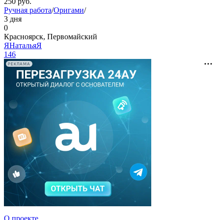
250
руб.
Ручная работа
/
Оригами
/
3 дня
0
Красноярск, Первомайский
ЯНатальяЯ
146
РЕКЛАМА
О проекте