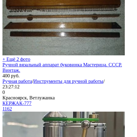
+ Ещё 2 фото
Ручной вязальный аппарат буковинка Мастерица. СССР.
Винтаж.
400
руб.
Ручная работа
/
Инструменты для ручной работы
/
23:27:12
0
Красноярск, Ветлужанка
КЕРЖАК-777
1162