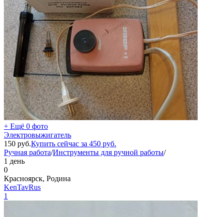
+ Ещё 0 фото
Электровыжигатель
150
руб.
Купить сейчас за
450
руб.
Ручная работа
/
Инструменты для ручной работы
/
1 день
0
Красноярск, Родина
KenTavRus
1