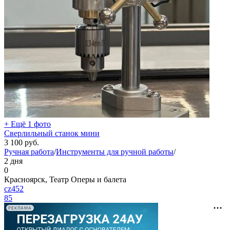
+ Ещё 1 фото
Сверлильный станок мини
3 100
руб.
Ручная работа
/
Инструменты для ручной работы
/
2 дня
0
Красноярск, Театр Оперы и балета
cz452
85
РЕКЛАМА