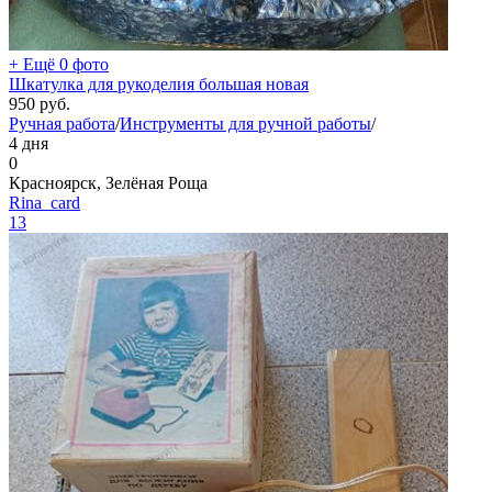
+ Ещё 0 фото
Шкатулка для рукоделия большая новая
950
руб.
Ручная работа
/
Инструменты для ручной работы
/
4 дня
0
Красноярск, Зелёная Роща
Rina_card
13