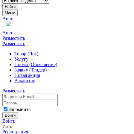
Найти
Меню
Au.ru
Au.ru
Разместить
Разместить
Товар (Лот)
Услугу
Промо (Объявление)
Заявку (Тендер)
Новая акция
Вакансию
Разместить
Запомнить
Войти
Войти
Или:
Регистрация