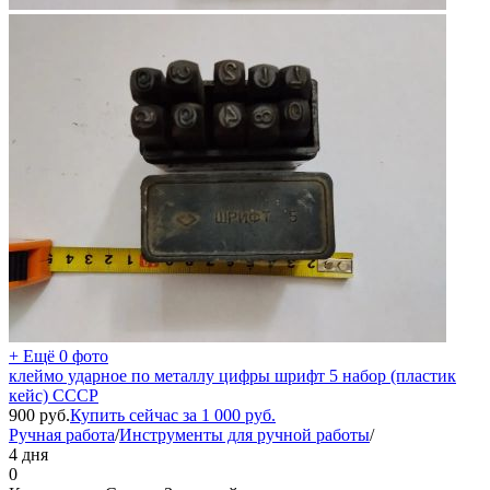
+ Ещё 0 фото
клеймо ударное по металлу цифры шрифт 5 набор (пластик
кейс) СССР
900
руб.
Купить сейчас за
1 000
руб.
Ручная работа
/
Инструменты для ручной работы
/
4 дня
0