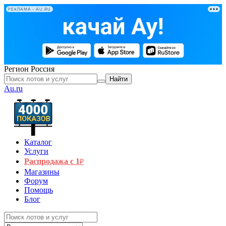
РЕКЛАМА • AU.RU
Регион
Россия
Найти
Au.ru
Каталог
Услуги
Распродажа с 1
₽
Магазины
Форум
Помощь
Блог