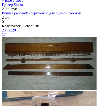
+ Ещё 1 фото
Гравер Sturm.
2 000
руб.
Ручная работа
/
Инструменты для ручной работы
/
2 дня
0
Красноярск, Северный
20max20
17