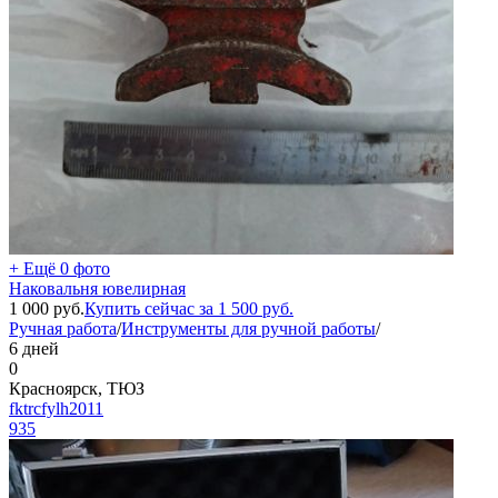
+ Ещё 0 фото
Наковальня ювелирная
1 000
руб.
Купить сейчас за
1 500
руб.
Ручная работа
/
Инструменты для ручной работы
/
6 дней
0
Красноярск, ТЮЗ
fktrcfylh2011
935