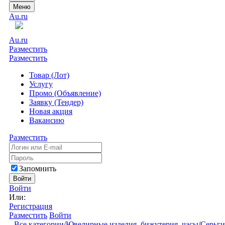
Меню
Au.ru
Au.ru
Разместить
Разместить
Товар (Лот)
Услугу
Промо (Объявление)
Заявку (Тендер)
Новая акция
Вакансию
Разместить
Запомнить
Войти
Войти
Или:
Регистрация
Разместить
Войти
Все категории
/
Ювелирные изделия, бижутерия, часы
/
Серьги