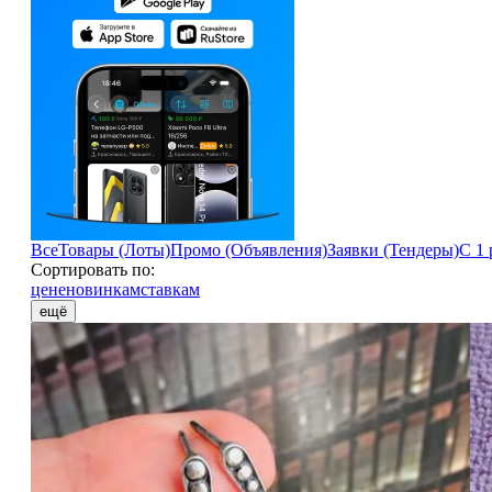
Все
Товары (Лоты)
Промо (Объявления)
Заявки (Тендеры)
С 1 
Сортировать по:
цене
новинкам
ставкам
ещё