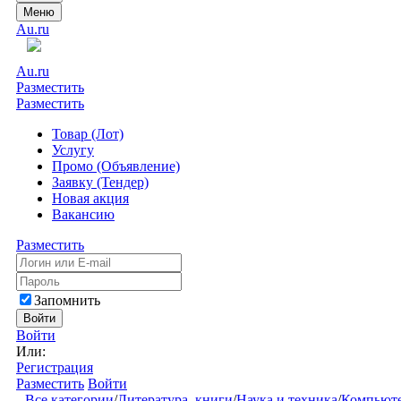
Меню
Au.ru
Au.ru
Разместить
Разместить
Товар (Лот)
Услугу
Промо (Объявление)
Заявку (Тендер)
Новая акция
Вакансию
Разместить
Запомнить
Войти
Войти
Или:
Регистрация
Разместить
Войти
Все категории
/
Литература, книги
/
Наука и техника
/
Компьюте