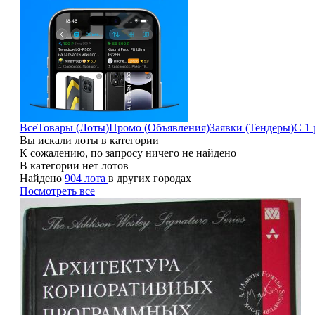
Все
Товары (Лоты)
Промо (Объявления)
Заявки (Тендеры)
С 1 
Вы искали лоты в категории
К сожалению, по запросу ничего не найдено
В категории нет лотов
Найдено
904 лота
в других городах
Посмотреть все