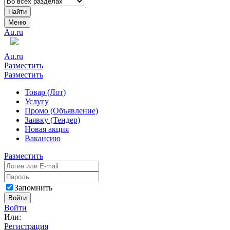
Найти
Меню
Au.ru
Au.ru
Разместить
Разместить
Товар (Лот)
Услугу
Промо (Объявление)
Заявку (Тендер)
Новая акция
Вакансию
Разместить
Запомнить
Войти
Войти
Или:
Регистрация