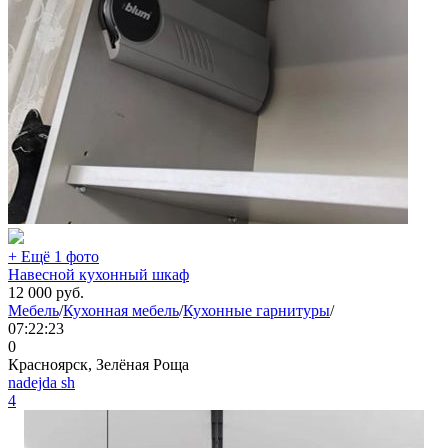
+ Ещё 1 фото
Навесной кухонный шкаф
12 000
руб.
Мебель
/
Кухонная мебель
/
Кухонные гарнитуры
/
07:22:23
0
Красноярск, Зелёная Роща
nadejda sh
4