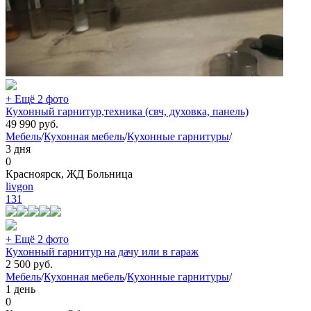
+ Ещё 2 фото
Кухонный гарнитур,техника (свч, духовка, панель)
49 990
руб.
Мебель
/
Кухонная мебель
/
Кухонные гарнитуры
/
3 дня
0
Красноярск, ЖД Больница
livgon
131
+ Ещё 2 фото
Кухонный гарнитур на дачу или в гараж
2 500
руб.
Мебель
/
Кухонная мебель
/
Кухонные гарнитуры
/
1 день
0