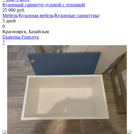
Кухонный гарнитур угловой с техникой
25 000
руб.
Мебель
/
Кухонная мебель
/
Кухонные гарнитуры
/
5 дней
0
Красноярск, Базайская
Ekaterina Franceva
7