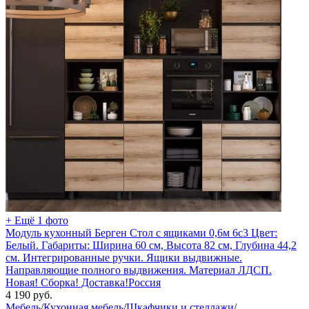
+ Ещё 1 фото
Модуль кухонный Берген Стол с ящиками 0,6м 6с3 Цвет:
Белый. Габариты: Ширина 60 см, Высота 82 см, Глубина 44,2
см. Интегрированные ручки. Ящики выдвижные.
Направляющие полного выдвижения. Материал ЛДСП.
Новая! Сборка! Доставка!Россия
4 190
руб.
Мебель
/
Кухонная мебель
/
Шкафчики и стеллажи
/