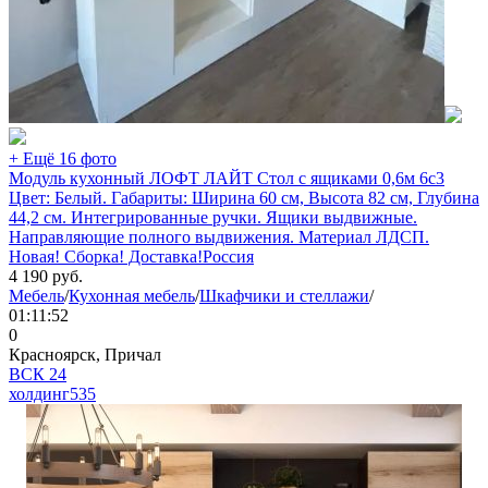
+ Ещё 16 фото
Модуль кухонный ЛОФТ ЛАЙТ Стол с ящиками 0,6м 6с3
Цвет: Белый. Габариты: Ширина 60 см, Высота 82 см, Глубина
44,2 см. Интегрированные ручки. Ящики выдвижные.
Направляющие полного выдвижения. Материал ЛДСП.
Новая! Сборка! Доставка!Россия
4 190
руб.
Мебель
/
Кухонная мебель
/
Шкафчики и стеллажи
/
01:11:52
0
Красноярск, Причал
ВСК 24
холдинг
535