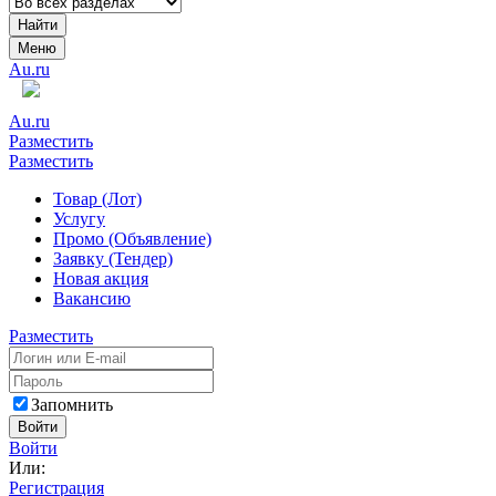
Найти
Меню
Au.ru
Au.ru
Разместить
Разместить
Товар (Лот)
Услугу
Промо (Объявление)
Заявку (Тендер)
Новая акция
Вакансию
Разместить
Запомнить
Войти
Войти
Или:
Регистрация