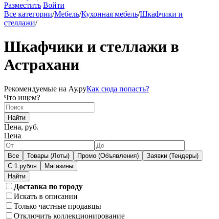
Разместить
Войти
Все категории
/
Мебель
/
Кухонная мебель
/
Шкафчики и
стеллажи
/
Шкафчики и стеллажи в
Астрахани
Рекомендуемые на Ау.ру
Как сюда попасть?
Что ищем?
Найти
Цена, руб.
Цена
Все
Товары (Лоты)
Промо (Объявления)
Заявки (Тендеры)
С 1 рубля
Магазины
Доставка по городу
Искать в описании
Только частные продавцы
Отключить коллекционирование