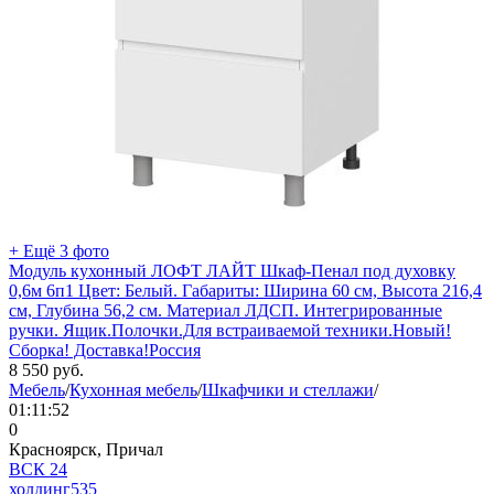
+ Ещё 3 фото
Модуль кухонный ЛОФТ ЛАЙТ Шкаф-Пенал под духовку
0,6м 6п1 Цвет: Белый. Габариты: Ширина 60 см, Высота 216,4
см, Глубина 56,2 см. Материал ЛДСП. Интегрированные
ручки. Ящик.Полочки.Для встраиваемой техники.Новый!
Сборка! Доставка!Россия
8 550
руб.
Мебель
/
Кухонная мебель
/
Шкафчики и стеллажи
/
01:11:52
0
Красноярск, Причал
ВСК 24
холдинг
535