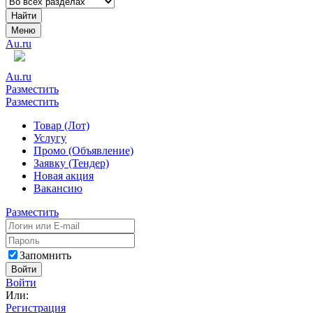
Найти
Меню
Au.ru
Au.ru
Разместить
Разместить
Товар (Лот)
Услугу
Промо (Объявление)
Заявку (Тендер)
Новая акция
Вакансию
Разместить
Запомнить
Войти
Войти
Или:
Регистрация