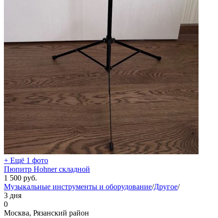
+ Ещё 1 фото
Пюпитр Hohner складной
1 500
руб.
Музыкальные инструменты и оборудование
/
Другое
/
3 дня
0
Москва, Рязанский район