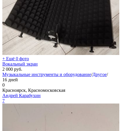
+ Ещё 0 фото
Вокальный экран
2 000
руб.
Музыкальные инструменты и оборудование
/
Другое
/
16 дней
0
Красноярск, Красномосковская
Андрей Карабухин
7