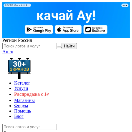
РЕКЛАМА • AU.RU
Регион
Россия
Найти
Au.ru
Каталог
Услуги
Распродажа с 1
₽
Магазины
Форум
Помощь
Блог