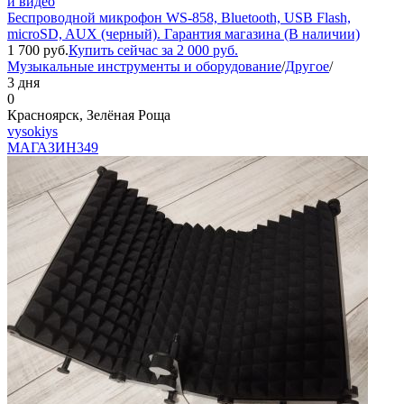
и видео
Беспроводной микрофон WS-858, Bluetooth, USB Flash,
microSD, AUX (черный). Гарантия магазина (В наличии)
1 700
руб.
Купить сейчас за
2 000
руб.
Музыкальные инструменты и оборудование
/
Другое
/
3 дня
0
Красноярск, Зелёная Роща
vysokiys
МАГАЗИН
349