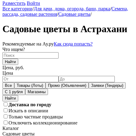
Разместить
Войти
Все категории
/
Для дачи, дома, огорода, бани, парка
/
Семена,
рассада, садовые растения
/
Садовые цветы
/
Садовые цветы в Астрахани
Рекомендуемые на Ау.ру
Как сюда попасть?
Что ищем?
Найти
Цена, руб.
Цена
Все
Товары (Лоты)
Промо (Объявления)
Заявки (Тендеры)
С 1 рубля
Магазины
Доставка по городу
Искать в описании
Только частные продавцы
Отключить коллекционирование
Каталог
Садовые цветы