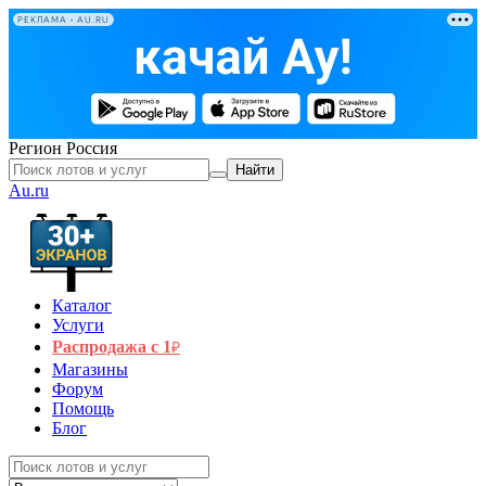
РЕКЛАМА • AU.RU
Регион
Россия
Найти
Au.ru
Каталог
Услуги
Распродажа с 1
₽
Магазины
Форум
Помощь
Блог