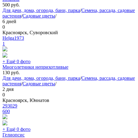
500
руб.
Для дачи, дома, огорода, бани, парка
/
Семена, рассада, садовые
растения
/
Садовые цветы
/
6 дней
0
Красноярск, Суворовский
Helga1973
1
+ Ещё 0 фото
Многолетники неприхотливые
130
руб.
Для дачи, дома, огорода, бани, парка
/
Семена, рассада, садовые
растения
/
Садовые цветы
/
2 дня
0
Красноярск, Юннатов
293029
600
+ Ещё 0 фото
Гелиопсис