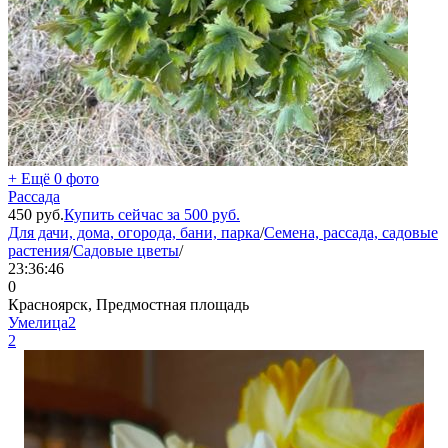
+ Ещё 0 фото
Рассада
450
руб.
Купить сейчас за
500
руб.
Для дачи, дома, огорода, бани, парка
/
Семена, рассада, садовые
растения
/
Садовые цветы
/
23:36:46
0
Красноярск, Предмостная площадь
Умелица2
2