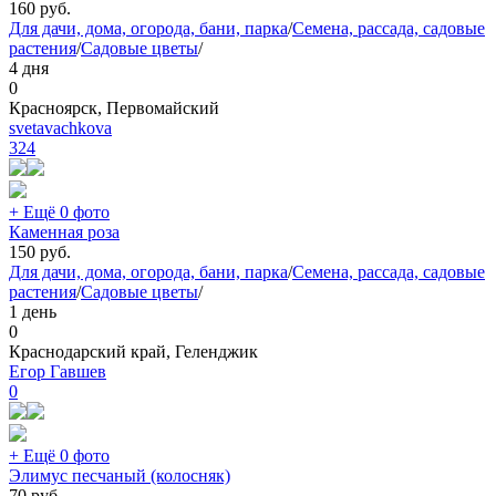
160
руб.
Для дачи, дома, огорода, бани, парка
/
Семена, рассада, садовые
растения
/
Садовые цветы
/
4 дня
0
Красноярск, Первомайский
svetavachkova
324
+ Ещё 0 фото
Каменная роза
150
руб.
Для дачи, дома, огорода, бани, парка
/
Семена, рассада, садовые
растения
/
Садовые цветы
/
1 день
0
Краснодарский край, Геленджик
Егор Гавшев
0
+ Ещё 0 фото
Элимус песчаный (колосняк)
70
руб.