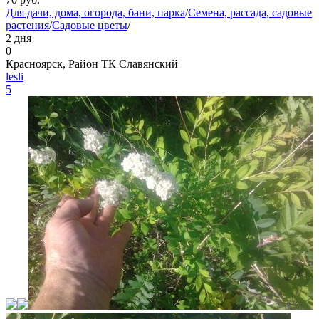
Для дачи, дома, огорода, бани, парка
/
Семена, рассада, садовые
растения
/
Садовые цветы
/
2 дня
0
Красноярск, Район ТК Славянский
lesli
5