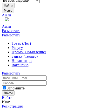
Найти
Меню
Au.ru
Au.ru
Разместить
Разместить
Товар (Лот)
Услугу
Промо (Объявление)
Заявку (Тендер)
Новая акция
Вакансию
Разместить
Запомнить
Войти
Войти
Или:
Регистрация