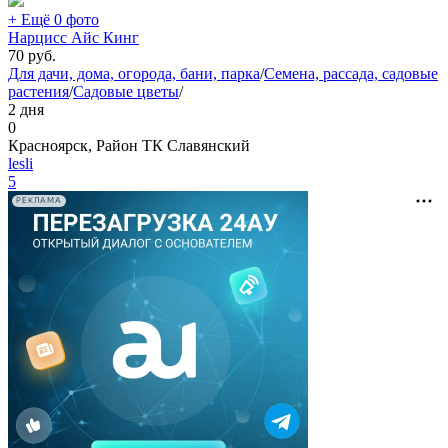
+ Ещё 0 фото
Нарцисс Айс Кинг
70
руб.
Для дачи, дома, огорода, бани, парка
/
Семена, рассада, садовые
растения
/
Садовые цветы
/
2 дня
0
Красноярск, Район ТК Славянский
lesli
5
РЕКЛАМА