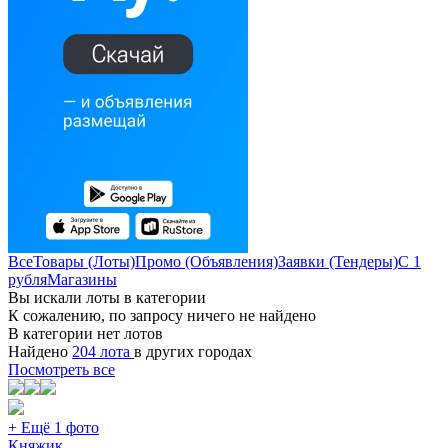
Все
Товары (Лоты)
Промо (Объявления)
Заявки (Тендеры)
С 1
рубля
Магазины
Вы искали лоты в категории
К сожалению, по запросу ничего не найдено
В категории нет лотов
Найдено
204 лота
в других городах
Посмотреть все
+ Ещё 1 фото
Княжик