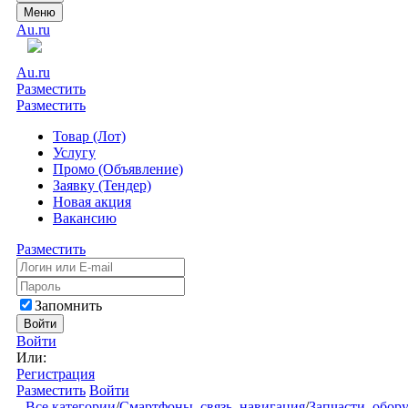
Меню
Au.ru
Au.ru
Разместить
Разместить
Товар (Лот)
Услугу
Промо (Объявление)
Заявку (Тендер)
Новая акция
Вакансию
Разместить
Запомнить
Войти
Войти
Или:
Регистрация
Разместить
Войти
Все категории
/
Смартфоны, связь, навигация
/
Запчасти, обор