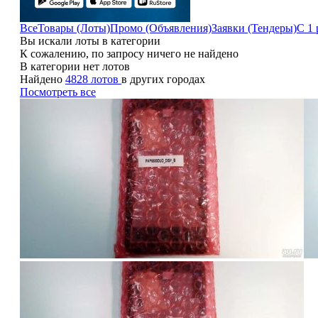
Все
Товары (Лоты)
Промо (Объявления)
Заявки (Тендеры)
С 1 
Вы искали лоты в категории
К сожалению, по запросу ничего не найдено
В категории нет лотов
Найдено
4828 лотов
в других городах
Посмотреть все