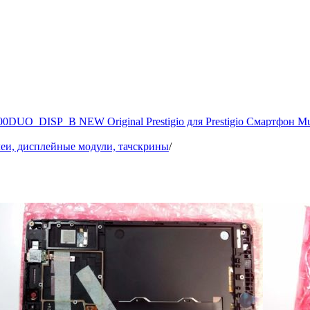
0DUO_DISP_B NEW Original Prestigio для Prestigio Смартфон Mul
еи, дисплейные модули, тачскрины
/