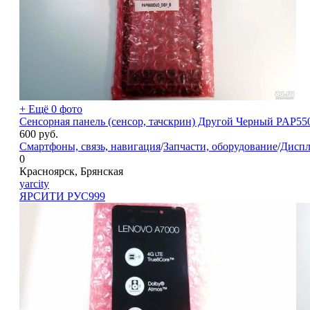
+ Ещё 0 фото
Сенсорная панель (сенсор, тачскрин) Другой Черный PAP550
600
руб.
Смартфоны, связь, навигация
/
Запчасти, оборудование
/
Диспл
0
Красноярск, Брянская
yarcity
ЯРСИТИ РУС
999