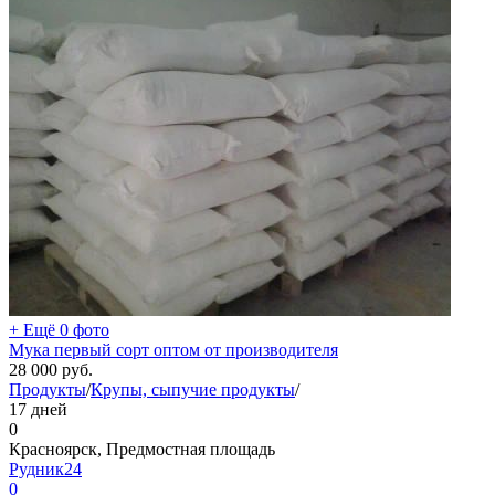
+ Ещё 0 фото
Мука первый сорт оптом от производителя
28 000
руб.
Продукты
/
Крупы, сыпучие продукты
/
17 дней
0
Красноярск, Предмостная площадь
Рудник24
0