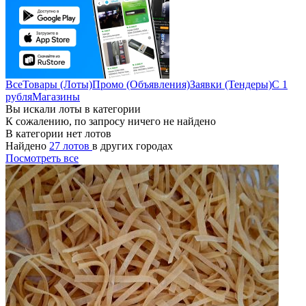
Все
Товары (Лоты)
Промо (Объявления)
Заявки (Тендеры)
С 1
рубля
Магазины
Вы искали лоты в категории
К сожалению, по запросу ничего не найдено
В категории нет лотов
Найдено
27 лотов
в других городах
Посмотреть все