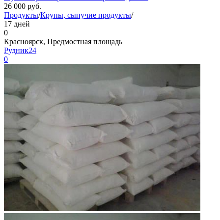
26 000
руб.
Продукты
/
Крупы, сыпучие продукты
/
17 дней
0
Красноярск, Предмостная площадь
Рудник24
0