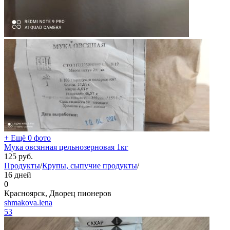
+ Ещё 0 фото
Мука овсянная цельнозерновая 1кг
125
руб.
Продукты
/
Крупы, сыпучие продукты
/
16 дней
0
Красноярск, Дворец пионеров
shmakova.lena
53