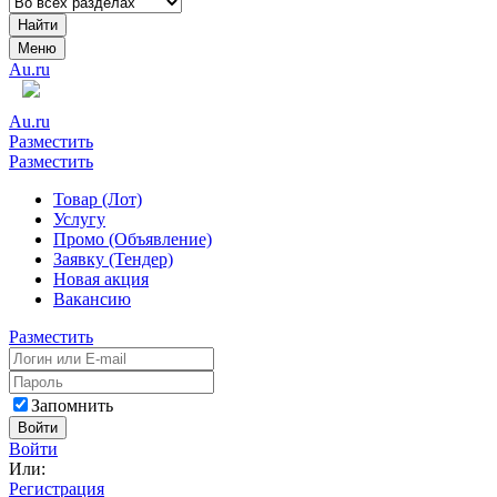
Найти
Меню
Au.ru
Au.ru
Разместить
Разместить
Товар (Лот)
Услугу
Промо (Объявление)
Заявку (Тендер)
Новая акция
Вакансию
Разместить
Запомнить
Войти
Войти
Или:
Регистрация