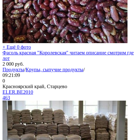
+ Ещё 0 фото
Фасоль красная "Королевская" читаем описание смотрим где
лот
2 000
руб.
Продукты
/
Крупы, сыпучие продукты
/
09:21:09
0
Красноярский край, Старцево
ELER.BE2010
463