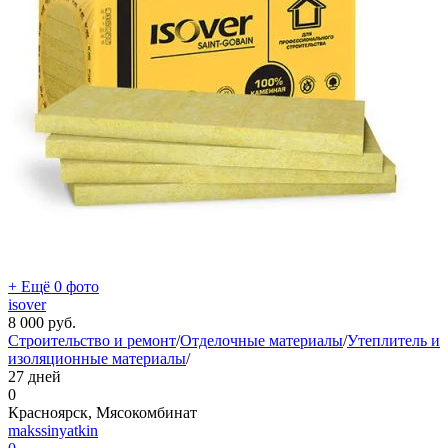
+ Ещё 0 фото
isover
8 000
руб.
Строительство и ремонт
/
Отделочные материалы
/
Утеплитель и
изоляционные материалы
/
27 дней
0
Красноярск, Мясокомбинат
makssinyatkin