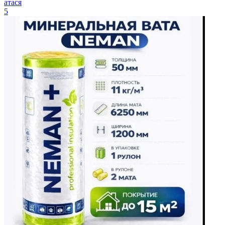
атася
5