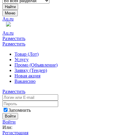
Найти
Меню
Au.ru
Au.ru
Разместить
Разместить
Товар (Лот)
Услугу
Промо (Объявление)
Заявку (Тендер)
Новая акция
Вакансию
Разместить
Запомнить
Войти
Войти
Или:
Регистрация