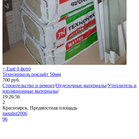
+ Ещё 0 фото
Технониколь роклайт 50мм
700
руб.
Строительство и ремонт
/
Отделочные материалы
/
Утеплитель и
изоляционные материалы
/
19:26:56
2
Красноярск, Предмостная площадь
metalist2006
96