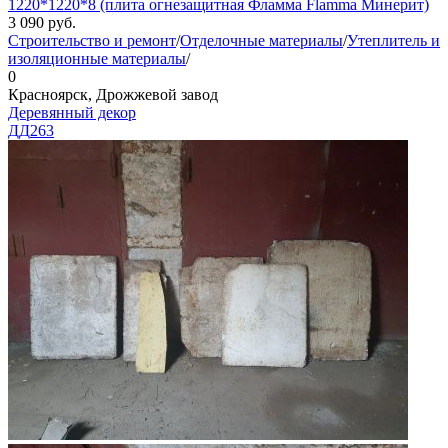
1220*1220*8 (плита огнезащитная Фламма Flamma Минерит)
3 090
руб.
Строительство и ремонт
/
Отделочные материалы
/
Утеплитель и
изоляционные материалы
/
0
Красноярск, Дрожжевой завод
Деревянный декор
ДД
263