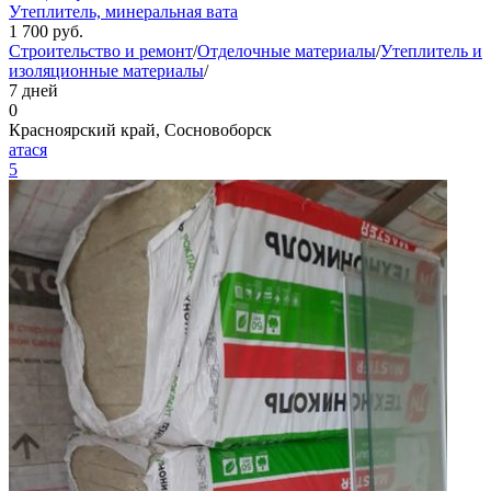
Утеплитель, минеральная вата
1 700
руб.
Строительство и ремонт
/
Отделочные материалы
/
Утеплитель и
изоляционные материалы
/
7 дней
0
Красноярский край, Сосновоборск
атася
5