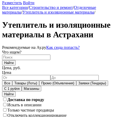
Разместить
Войти
Все категории
/
Строительство и ремонт
/
Отделочные
материалы
/
Утеплитель и изоляционные материалы
/
Утеплитель и изоляционные
материалы в Астрахани
Рекомендуемые на Ау.ру
Как сюда попасть?
Что ищем?
Найти
Цена, руб.
Цена
Все
Товары (Лоты)
Промо (Объявления)
Заявки (Тендеры)
С 1 рубля
Магазины
Доставка по городу
Искать в описании
Только частные продавцы
Отключить коллекционирование