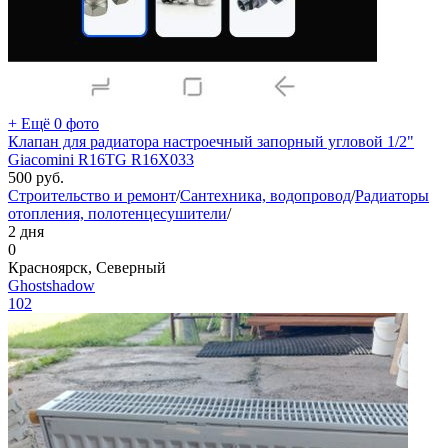
+ Ещё 0 фото
Клапан для радиатора настроечный запорный угловой 1/2"
Giacomini R16TG R16X033
500
руб.
Строительство и ремонт
/
Сантехника, водопровод
/
Радиаторы
отопления, полотенцесушители
/
2 дня
0
Красноярск, Северный
Ghostshadow
102