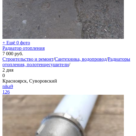
+ Ещё 0 фото
Радиатор отопления
7 000
руб.
Строительство и ремонт
/
Сантехника, водопровод
/
Радиаторы
отопления, полотенцесушители
/
2 дня
0
Красноярск, Суворовский
nika9
126