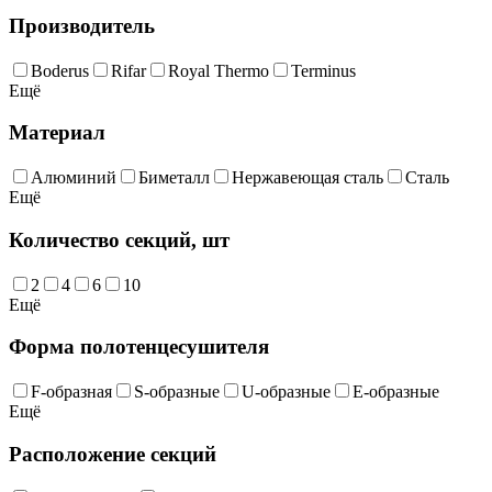
Производитель
Boderus
Rifar
Royal Thermo
Terminus
Ещё
Материал
Алюминий
Биметалл
Нержавеющая сталь
Сталь
Ещё
Количество секций, шт
2
4
6
10
Ещё
Форма полотенцесушителя
F-образная
S-образные
U-образные
Е-образные
Ещё
Расположение секций