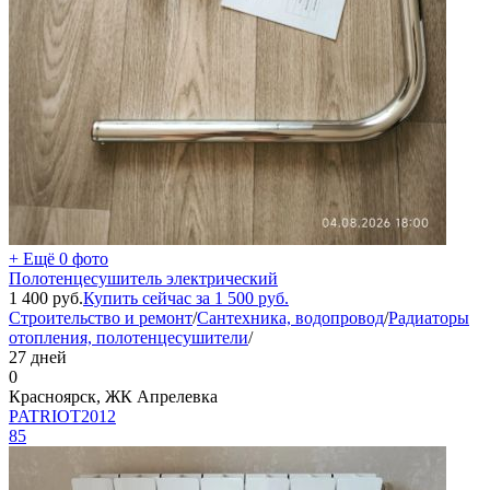
+ Ещё 0 фото
Полотенцесушитель электрический
1 400
руб.
Купить сейчас за
1 500
руб.
Строительство и ремонт
/
Сантехника, водопровод
/
Радиаторы
отопления, полотенцесушители
/
27 дней
0
Красноярск, ЖК Апрелевка
PATRIOT2012
85