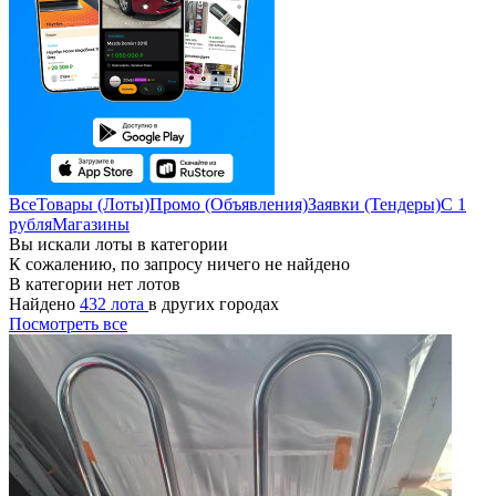
Все
Товары (Лоты)
Промо (Объявления)
Заявки (Тендеры)
С 1
рубля
Магазины
Вы искали лоты в категории
К сожалению, по запросу ничего не найдено
В категории нет лотов
Найдено
432 лота
в других городах
Посмотреть все