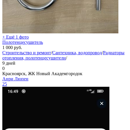
+ Ещё 1 фото
Полотенцесушитель
1 000
руб.
Строительство и ремонт
/
Сантехника, водопровод
/
Радиаторы
отопления, полотенцесушители
/
9 дней
0
Красноярск, ЖК Новый Академгородок
Анри Люпен
25