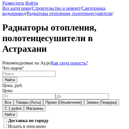
Разместить
Войти
Все категории
/
Строительство и ремонт
/
Сантехника,
водопровод
/
Радиаторы отопления, полотенцесушители
/
Радиаторы отопления,
полотенцесушители в
Астрахани
Рекомендуемые на Ау.ру
Как сюда попасть?
Что ищем?
Найти
Цена, руб.
Цена
Все
Товары (Лоты)
Промо (Объявления)
Заявки (Тендеры)
С 1 рубля
Магазины
Доставка по городу
Искать в описании