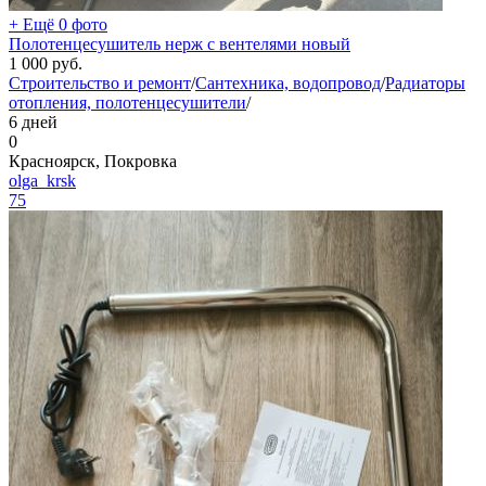
+ Ещё 0 фото
Полотенцесушитель нерж с вентелями новый
1 000
руб.
Строительство и ремонт
/
Сантехника, водопровод
/
Радиаторы
отопления, полотенцесушители
/
6 дней
0
Красноярск, Покровка
olga_krsk
75