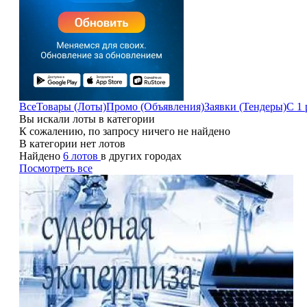
Все
Товары (Лоты)
Промо (Объявления)
Заявки (Тендеры)
С 1 
Вы искали лоты в категории
К сожалению, по запросу ничего не найдено
В категории нет лотов
Найдено
6 лотов
в других городах
Посмотреть все