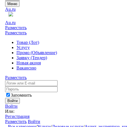
Меню
Au.ru
Au.ru
Разместить
Разместить
Товар (Лот)
Услугу
Промо (Объявление)
Заявку (Тендер)
Новая акция
Вакансию
Разместить
Запомнить
Войти
Войти
Или:
Регистрация
Разместить
Войти
Все категории
/
Услуги
/
Деловые услуги
/
Аудит, экспертиза, к