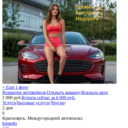
+ Ещё 1 фото
Вскрытие автомобиля,Открыть машину,Вскрыть авто
2 000
руб.
Купить сейчас за
6 000
руб.
Услуги
/
Бытовые услуги
/
Другие
/
2 дня
0
Красноярск, Междугородний автовокзал
kristofer