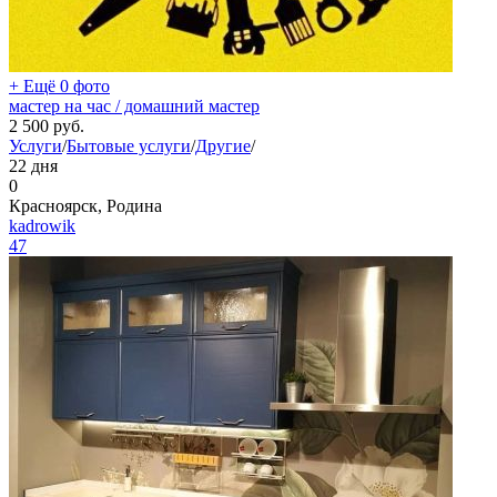
+ Ещё 0 фото
мастер на час / домашний мастер
2 500
руб.
Услуги
/
Бытовые услуги
/
Другие
/
22 дня
0
Красноярск, Родина
kadrowik
47