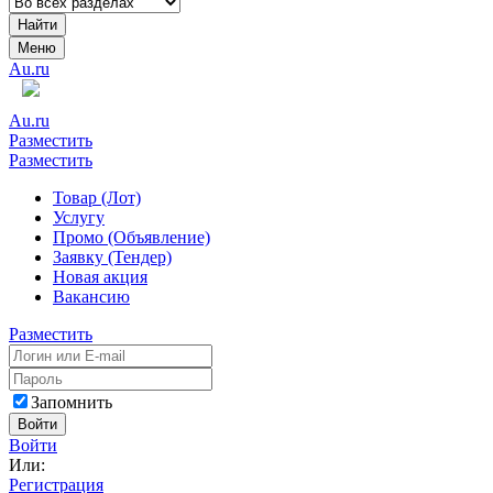
Найти
Меню
Au.ru
Au.ru
Разместить
Разместить
Товар (Лот)
Услугу
Промо (Объявление)
Заявку (Тендер)
Новая акция
Вакансию
Разместить
Запомнить
Войти
Войти
Или:
Регистрация