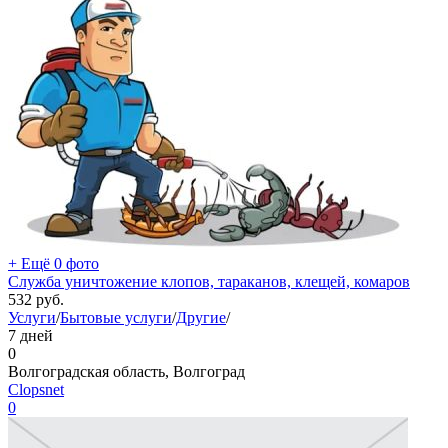
+ Ещё 0 фото
Служба уничтожение клопов, тараканов, клещей, комаров
532
руб.
Услуги
/
Бытовые услуги
/
Другие
/
7 дней
0
Волгоградская область, Волгоград
Clopsnet
0