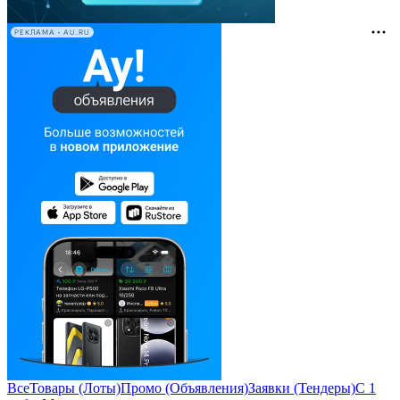
РЕКЛАМА • AU.RU
Все
Товары (Лоты)
Промо (Объявления)
Заявки (Тендеры)
С 1