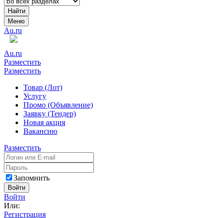
Найти
Меню
Au.ru
Au.ru
Разместить
Разместить
Товар (Лот)
Услугу
Промо (Объявление)
Заявку (Тендер)
Новая акция
Вакансию
Разместить
Запомнить
Войти
Войти
Или:
Регистрация