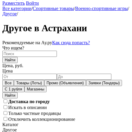
Разместить
Войти
Все категории
/
Спортивные товары
/
Военно-спортивные игры
/
Другое
/
Другое в Астрахани
Рекомендуемые на Ау.ру
Как сюда попасть?
Что ищем?
Найти
Цена, руб.
Цена
Все
Товары (Лоты)
Промо (Объявления)
Заявки (Тендеры)
С 1 рубля
Магазины
Доставка по городу
Искать в описании
Только частные продавцы
Отключить коллекционирование
Каталог
Другое