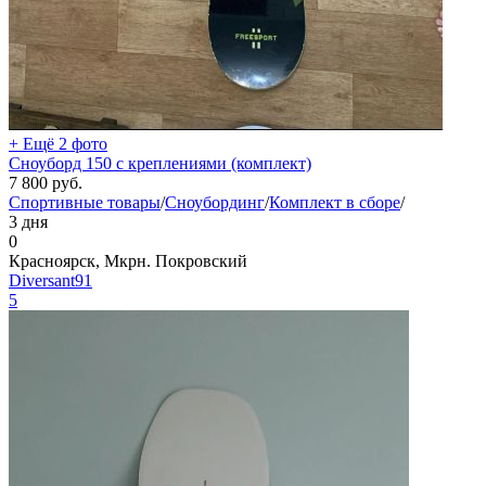
+ Ещё 2 фото
Сноуборд 150 с креплениями (комплект)
7 800
руб.
Спортивные товары
/
Сноубординг
/
Комплект в сборе
/
3 дня
0
Красноярск, Мкрн. Покровский
Diversant91
5