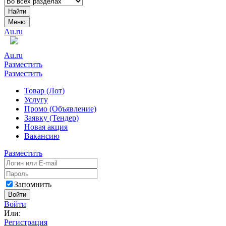
Найти
Меню
Au.ru
Au.ru
Разместить
Разместить
Товар (Лот)
Услугу
Промо (Объявление)
Заявку (Тендер)
Новая акция
Вакансию
Разместить
Запомнить
Войти
Войти
Или:
Регистрация