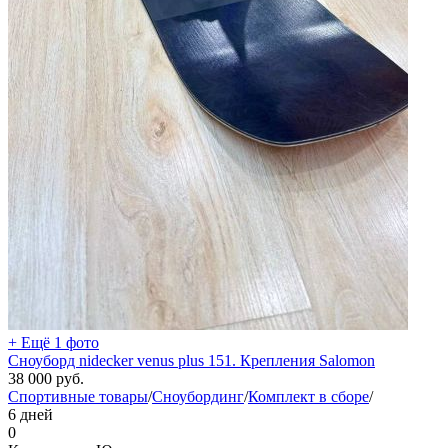
+ Ещё 1 фото
Сноуборд nidecker venus plus 151. Крепления Salomon
38 000
руб.
Спортивные товары
/
Сноубординг
/
Комплект в сборе
/
6 дней
0