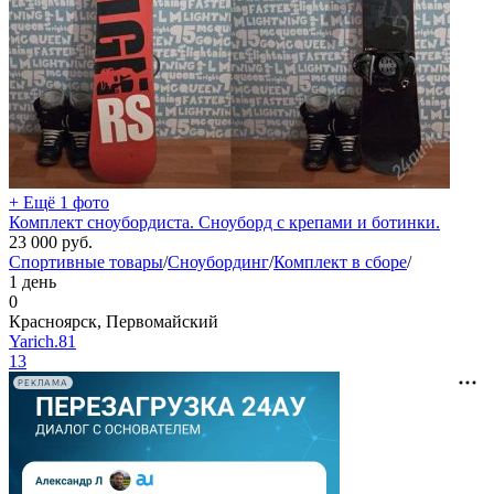
+ Ещё 1 фото
Комплект сноубордиста. Сноуборд с крепами и ботинки.
23 000
руб.
Спортивные товары
/
Сноубординг
/
Комплект в сборе
/
1 день
0
Красноярск, Первомайский
Yarich.81
13
РЕКЛАМА