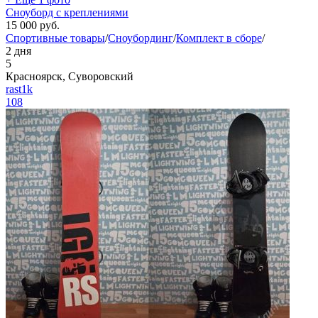
Сноуборд с креплениями
15 000
руб.
Спортивные товары
/
Сноубординг
/
Комплект в сборе
/
2 дня
5
Красноярск, Суворовский
rast1k
108