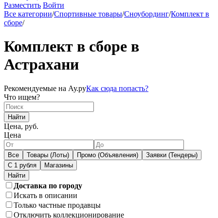
Разместить
Войти
Все категории
/
Спортивные товары
/
Сноубординг
/
Комплект в
сборе
/
Комплект в сборе в
Астрахани
Рекомендуемые на Ау.ру
Как сюда попасть?
Что ищем?
Найти
Цена, руб.
Цена
Все
Товары (Лоты)
Промо (Объявления)
Заявки (Тендеры)
С 1 рубля
Магазины
Доставка по городу
Искать в описании
Только частные продавцы
Отключить коллекционирование