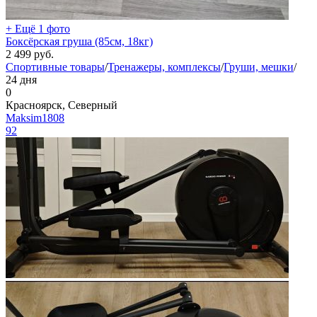
+ Ещё 1 фото
Боксёрская груша (85см, 18кг)
2 499
руб.
Спортивные товары
/
Тренажеры, комплексы
/
Груши, мешки
/
24 дня
0
Красноярск, Северный
Maksim1808
92