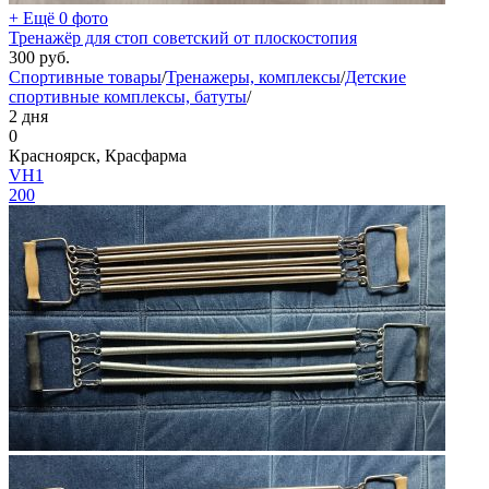
+ Ещё 0 фото
Тренажёр для стоп советский от плоскостопия
300
руб.
Спортивные товары
/
Тренажеры, комплексы
/
Детские
спортивные комплексы, батуты
/
2 дня
0
Красноярск, Красфарма
VH1
200