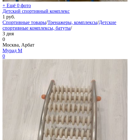
+ Ещё 0 фото
Детский спортивный комплекс
1
руб.
Спортивные товары
/
Тренажеры, комплексы
/
Детские
спортивные комплексы, батуты
/
3 дня
0
Москва, Арбат
Мурад М
0