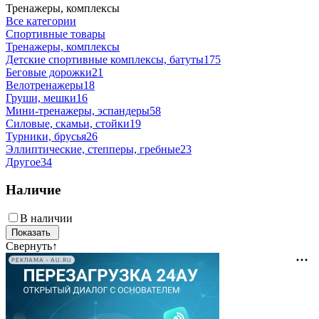
Тренажеры, комплексы
Все категории
Спортивные товары
Тренажеры, комплексы
Детские спортивные комплексы, батуты
175
Беговые дорожки
21
Велотренажеры
18
Груши, мешки
16
Мини-тренажеры, эспандеры
58
Силовые, скамьи, стойки
19
Турники, брусья
26
Эллиптические, степперы, гребные
23
Другое
34
Наличие
В наличии
Свернуть
↑
РЕКЛАМА • AU.RU