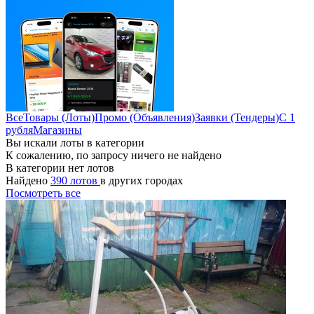
Все
Товары (Лоты)
Промо (Объявления)
Заявки (Тендеры)
С 1
рубля
Магазины
Вы искали лоты в категории
К сожалению, по запросу ничего не найдено
В категории нет лотов
Найдено
390 лотов
в других городах
Посмотреть все