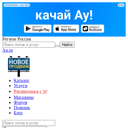
РЕКЛАМА • AU.RU
Регион
Россия
Найти
Au.ru
Каталог
Услуги
Распродажа с 1
₽
Магазины
Форум
Помощь
Блог