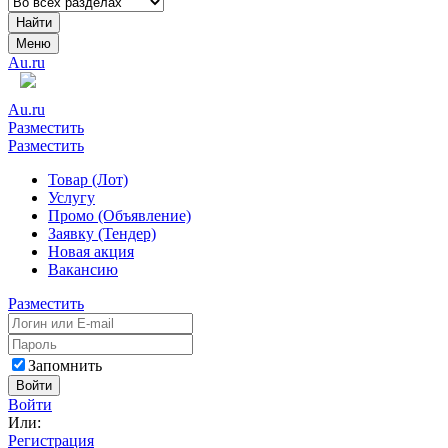
Найти
Меню
Au.ru
Au.ru
Разместить
Разместить
Товар (Лот)
Услугу
Промо (Объявление)
Заявку (Тендер)
Новая акция
Вакансию
Разместить
Запомнить
Войти
Войти
Или:
Регистрация