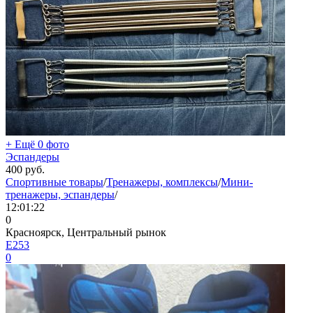
+ Ещё 0 фото
Эспандеры
400
руб.
Спортивные товары
/
Тренажеры, комплексы
/
Мини-
тренажеры, эспандеры
/
12:01:22
0
Красноярск, Центральный рынок
E253
0