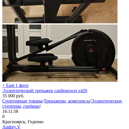
+ Ещё 1 фото
Эллиптический тренажер cardiopower e420
35 000
руб.
Спортивные товары
/
Тренажеры, комплексы
/
Эллиптические,
степперы, гребные
/
16:11:58
0
Красноярск, Годенко
Andrey.V