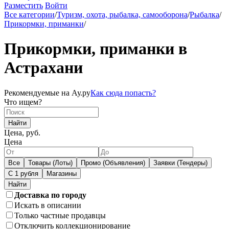
Разместить
Войти
Все категории
/
Туризм, охота, рыбалка, самооборона
/
Рыбалка
/
Прикормки, приманки
/
Прикормки, приманки в
Астрахани
Рекомендуемые на Ау.ру
Как сюда попасть?
Что ищем?
Найти
Цена, руб.
Цена
Все
Товары (Лоты)
Промо (Объявления)
Заявки (Тендеры)
С 1 рубля
Магазины
Доставка по городу
Искать в описании
Только частные продавцы
Отключить коллекционирование