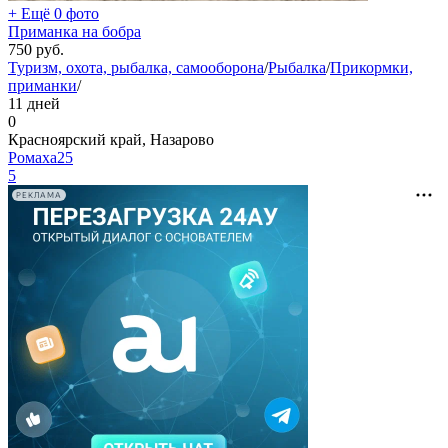
+ Ещё 0 фото
Приманка на бобра
750
руб.
Туризм, охота, рыбалка, самооборона
/
Рыбалка
/
Прикормки,
приманки
/
11 дней
0
Красноярский край, Назарово
Ромаха25
5
РЕКЛАМА