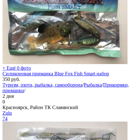
+ Ещё 0 фото
Силиконовая приманка Blue Fox Fish Smart набор
350
руб.
Туризм, охота, рыбалка, самооборона
/
Рыбалка
/
Прикормки,
приманки
/
2 дня
0
Красноярск, Район ТК Славянский
Zulu
74