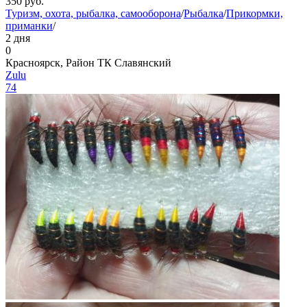
350
руб.
Туризм, охота, рыбалка, самооборона
/
Рыбалка
/
Прикормки,
приманки
/
2 дня
0
Красноярск, Район ТК Славянский
Zulu
74