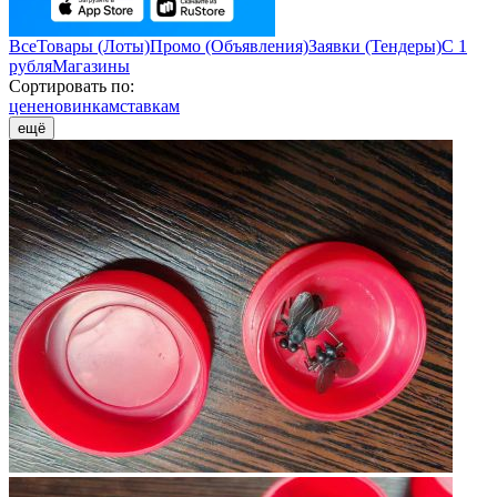
Все
Товары (Лоты)
Промо (Объявления)
Заявки (Тендеры)
С 1
рубля
Магазины
Сортировать по:
цене
новинкам
ставкам
ещё