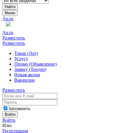
Найти
Меню
Au.ru
Au.ru
Разместить
Разместить
Товар (Лот)
Услугу
Промо (Объявление)
Заявку (Тендер)
Новая акция
Вакансию
Разместить
Запомнить
Войти
Войти
Или:
Регистрация