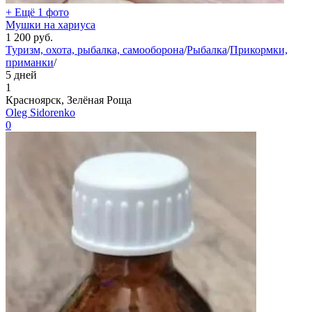
+ Ещё 1 фото
Мушки на хариуса
1 200
руб.
Туризм, охота, рыбалка, самооборона
/
Рыбалка
/
Прикормки,
приманки
/
5 дней
1
Красноярск, Зелёная Роща
Oleg Sidorenko
0