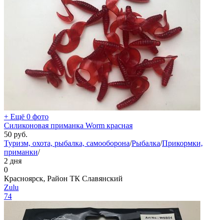
+ Ещё 0 фото
Силиконовая приманка Worm красная
50
руб.
Туризм, охота, рыбалка, самооборона
/
Рыбалка
/
Прикормки,
приманки
/
2 дня
0
Красноярск, Район ТК Славянский
Zulu
74