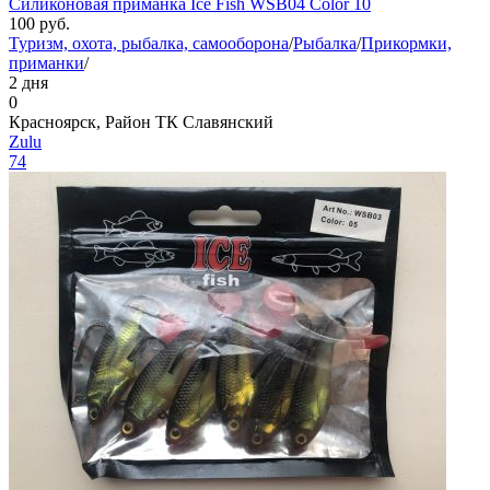
Силиконовая приманка Ice Fish WSB04 Color 10
100
руб.
Туризм, охота, рыбалка, самооборона
/
Рыбалка
/
Прикормки,
приманки
/
2 дня
0
Красноярск, Район ТК Славянский
Zulu
74