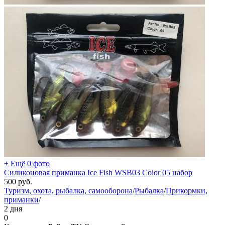
+ Ещё 0 фото
Силиконовая приманка Ice Fish WSB03 Color 05 набор
500
руб.
Туризм, охота, рыбалка, самооборона
/
Рыбалка
/
Прикормки,
приманки
/
2 дня
0