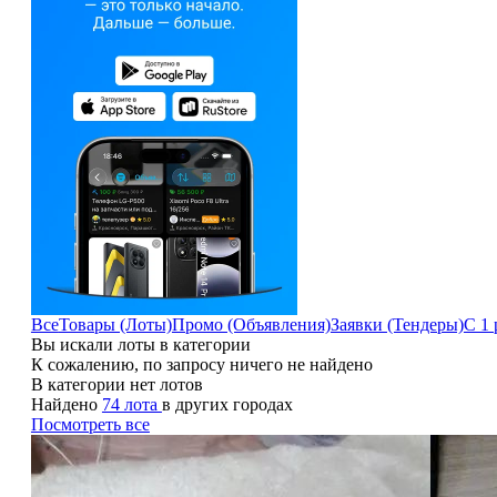
Все
Товары (Лоты)
Промо (Объявления)
Заявки (Тендеры)
С 1 
Вы искали лоты в категории
К сожалению, по запросу ничего не найдено
В категории нет лотов
Найдено
74 лота
в других городах
Посмотреть все