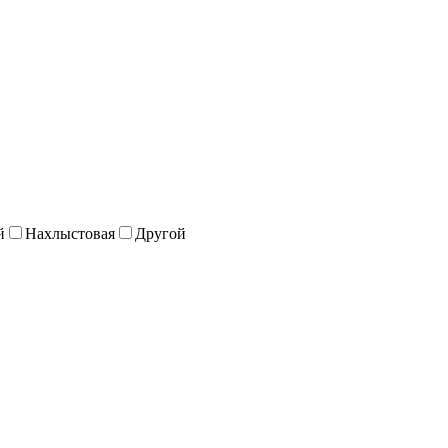
й
Нахлыстовая
Другой