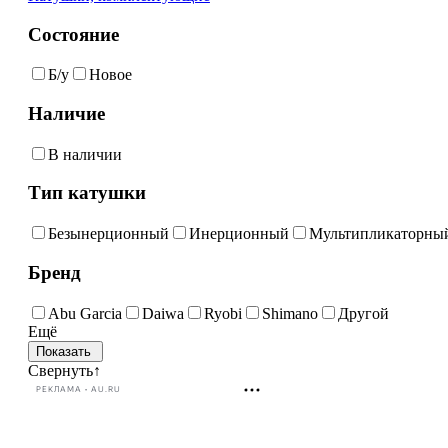
Состояние
Б/у
Новое
Наличие
В наличии
Тип катушки
Безынерционный
Инерционный
Мультипликаторны
Бренд
Abu Garcia
Daiwa
Ryobi
Shimano
Другой
Ещё
Свернуть
↑
РЕКЛАМА • AU.RU