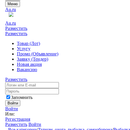
Меню
Au.ru
Au.ru
Разместить
Разместить
Товар (Лот)
Услугу
Промо (Объявление)
Заявку (Тендер)
Новая акция
Вакансию
Разместить
Запомнить
Войти
Войти
Или:
Регистрация
Разместить
Войти
Все категории
/
Туризм, охота, рыбалка, самооборона
/
Рыбалк