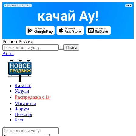
РЕКЛАМА • AU.RU
Регион
Россия
Найти
Au.ru
Каталог
Услуги
Распродажа с 1
₽
Магазины
Форум
Помощь
Блог