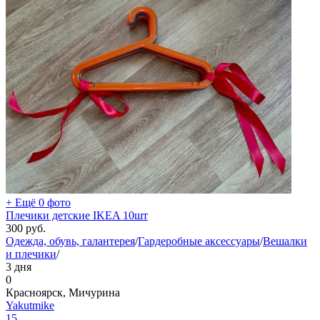
+ Ещё 0 фото
Плечики детские IKEA 10шт
300
руб.
Одежда, обувь, галантерея
/
Гардеробные аксессуары
/
Вешалки
и плечики
/
3 дня
0
Красноярск, Мичурина
Yakutmike
15