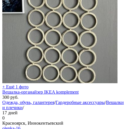
+ Ещё 1 фото
Вешалка-органайзер IKEA komplement
300
руб.
Одежда, обувь, галантерея
/
Гардеробные аксессуары
/
Вешалки
и плечики
/
17 дней
0
Красноярск, Иннокентьевский
olenka-16