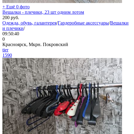
+ Ещё 0 фото
Вешалки - плечики, 23 шт одним лотом
200
руб.
Одежда, обувь, галантерея
/
Гардеробные аксессуары
/
Вешалки
и плечики
/
09:50:40
0
Красноярск, Мкрн. Покровский
tier
1590