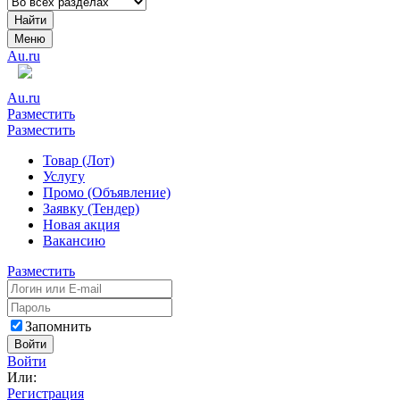
Найти
Меню
Au.ru
Au.ru
Разместить
Разместить
Товар (Лот)
Услугу
Промо (Объявление)
Заявку (Тендер)
Новая акция
Вакансию
Разместить
Запомнить
Войти
Войти
Или:
Регистрация