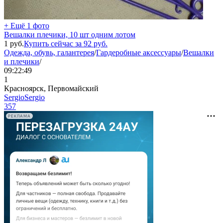
+ Ещё 1 фото
Вешалки плечики, 10 шт одним лотом
1
руб.
Купить сейчас за
92
руб.
Одежда, обувь, галантерея
/
Гардеробные аксессуары
/
Вешалки
и плечики
/
09:22:49
1
Красноярск, Первомайский
SergioSergio
357
РЕКЛАМА